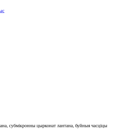
тана, субмікронны цырконат лантана, буйныя часціцы