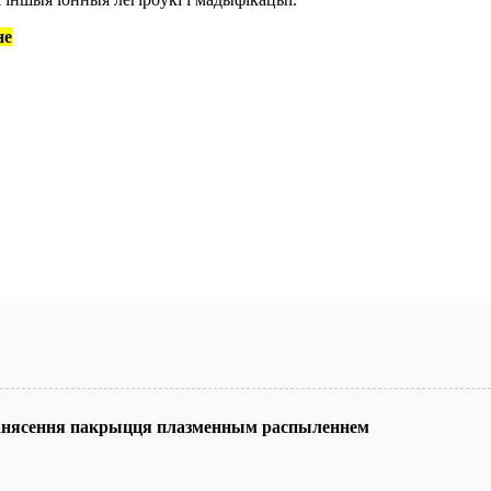
не
нанясення пакрыцця плазменным распыленнем