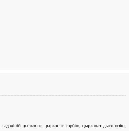
гадаліній цырконат, цырконат тэрбію, цырконат дыспрозію,