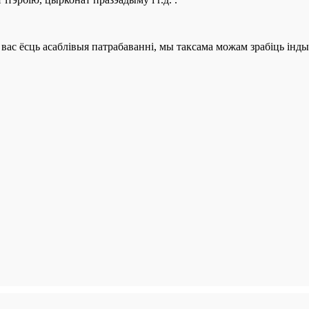
ў вас ёсць асаблівыя патрабаванні, мы таксама можам зрабіць інды