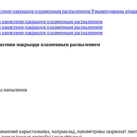
анясення пакрыцця плазменным распыленнем
га напылення
баваннямі карыстальніка, напрыклад, нанаметровы цырконат лан
іншыя іонныя легіроўкі і мадыфікацыі.