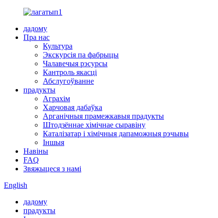
дадому
Пра нас
Культура
Экскурсія па фабрыцы
Чалавечыя рэсурсы
Кантроль якасці
Абслугоўванне
прадукты
Аграхім
Харчовая дабаўка
Арганічныя прамежкавыя прадукты
Штодзённае хімічнае сыравіну
Каталізатар і хімічныя дапаможныя рэчывы
Іншыя
Навіны
FAQ
Звяжыцеся з намі
English
дадому
прадукты