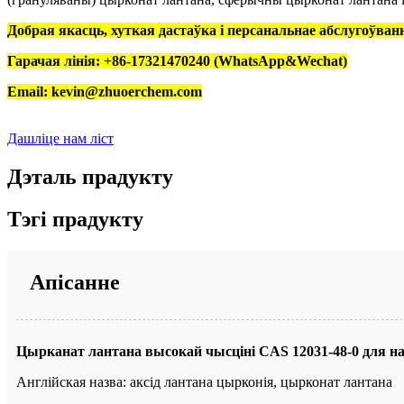
Добрая якасць, хуткая дастаўка і персанальнае абслугоўван
Гарачая лінія: +86-17321470240 (WhatsApp&Wechat)
Email: kevin@zhuoerchem.com
Дашліце нам ліст
Дэталь прадукту
Тэгі прадукту
Апісанне
Цырканат лантана высокай чысціні CAS 12031-48-0 для 
Англійская назва: аксід лантана цырконія, цырконат лантана