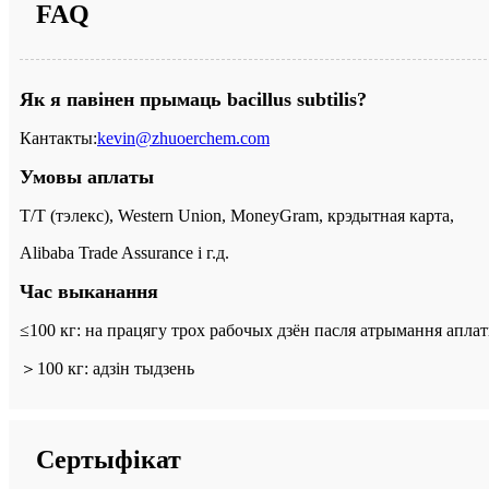
FAQ
Як я павінен прымаць bacillus subtilis?
Кантакты:
kevin@zhuoerchem.com
Умовы аплаты
T/T (тэлекс), Western Union, MoneyGram, крэдытная карта,
Alibaba Trade Assurance і г.д.
Час выканання
≤100 кг: на працягу трох рабочых дзён пасля атрымання аплат
＞
100 кг: адзін тыдзень
Сертыфікат