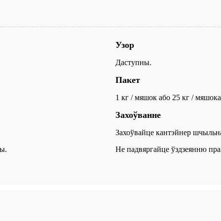
Узор
Даступны.
Пакет
1 кг / мяшок або 25 кг / мяшок
Захоўванне
Захоўвайце кантэйнер шчыльна
ы.
Не падвяргайце ўздзеянню пр