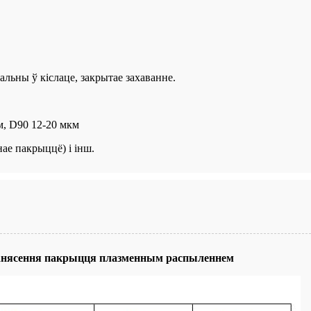
альны ў кіслаце, закрытае захаванне.
км, D90 12-20 мкм
ае пакрыццё) і інш.
нанясення пакрыцця плазменным распыленнем