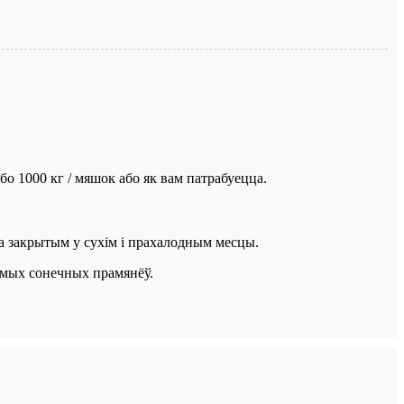
або 1000 кг / мяшок або як вам патрабуецца.
 закрытым у сухім і прахалодным месцы.
амых сонечных прамянёў.