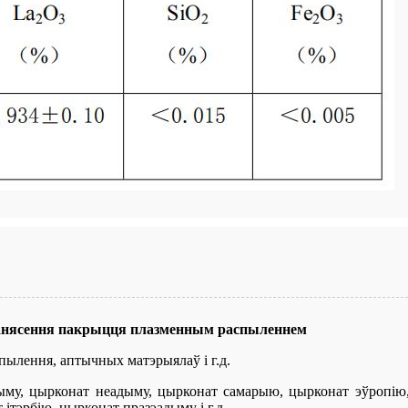
нанясення пакрыцця плазменным распыленнем
пылення, аптычных матэрыялаў і г.д.
му, цырконат неадыму, цырконат самарыю, цырконат эўропію, 
тэрбію, цырконат празэадыму і г.д. .