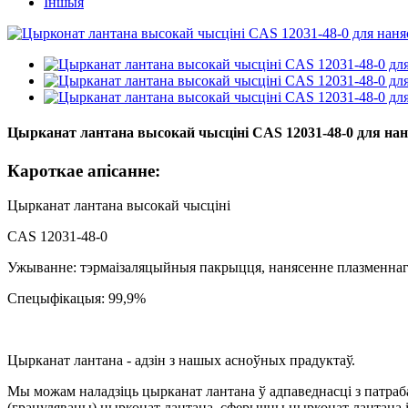
Іншыя
Цырканат лантана высокай чысціні CAS 12031-48-0 для н
Кароткае апісанне:
Цырканат лантана высокай чысціні
CAS 12031-48-0
Ужыванне: тэрмаізаляцыйныя пакрыцця, нанясенне плазменна
Спецыфікацыя: 99,9%
Цырканат лантана - адзін з нашых асноўных прадуктаў.
Мы можам наладзіць цырканат лантана ў адпаведнасці з патра
(грануляваны) цырконат лантана, сферычны цырконат лантана і 