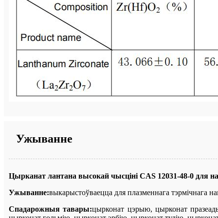
Ужыванне
Цырканат лантана высокай чысціні CAS 12031-48-0 для 
Ужыванне:
выкарыстоўваецца для плазменнага тэрмічнага на
Спадарожныя тавары:
цырконат цэрыю, цырконат празеады
цырконат гольмію, цырконат эрбію, цырконат тулію, цырконат і