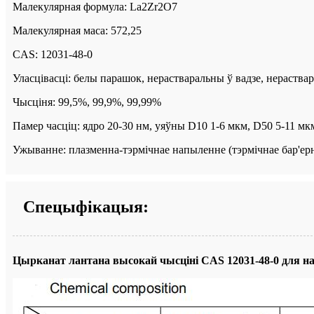
Малекулярная формула: La2Zr2O7
Малекулярная маса: 572,25
CAS: 12031-48-0
Уласцівасці: белы парашок, нерастваральны ў вадзе, нераствар
Чысціня: 99,5%, 99,9%, 99,99%
Памер часціц: ядро ​​20-30 нм, уяўны D10 1-6 мкм, D50 5-11 м
Ужыванне: плазменна-тэрмічнае напыленне (тэрмічнае бар'ерн
Спецыфікацыя:
Цырканат лантана высокай чысціні CAS 12031-48-0 для 