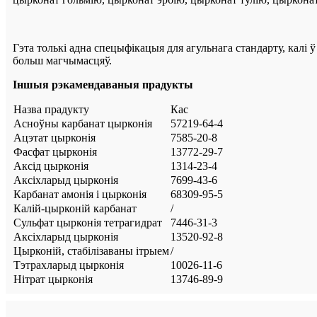
Гэта толькі адна спецыфікацыя для агульнага стандарту, калі 
больш магчымасцяў.
Іншыя рэкамендаваныя прадукты
Назва прадукту
Кас
Асноўны карбанат цырконія
57219-64-4
Ацэтат цырконія
7585-20-8
Фасфат цырконія
13772-29-7
Аксід цырконія
1314-23-4
Аксіхларыд цырконія
7699-43-6
Карбанат амонія і цырконія
68309-95-5
Калій-цырконій карбанат
/
Сульфат цырконія тетрагидрат
7446-31-3
Аксіхларыд цырконія
13520-92-8
Цырконій, стабілізаваны ітрыем
/
Тэтрахларыд цырконія
10026-11-6
Нітрат цырконія
13746-89-9