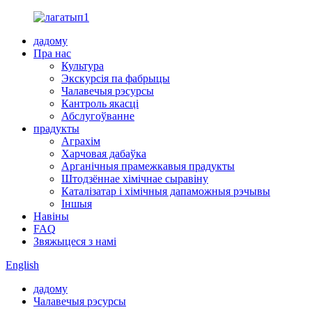
дадому
Пра нас
Культура
Экскурсія па фабрыцы
Чалавечыя рэсурсы
Кантроль якасці
Абслугоўванне
прадукты
Аграхім
Харчовая дабаўка
Арганічныя прамежкавыя прадукты
Штодзённае хімічнае сыравіну
Каталізатар і хімічныя дапаможныя рэчывы
Іншыя
Навіны
FAQ
Звяжыцеся з намі
English
дадому
Чалавечыя рэсурсы