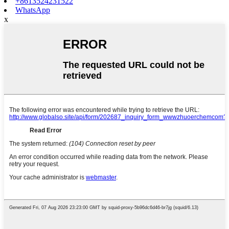
+8613524231522
WhatsApp
x