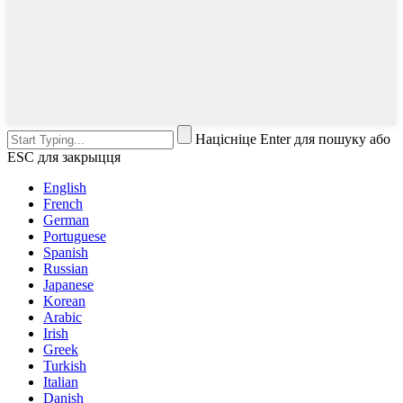
Націсніце Enter для пошуку або
ESC для закрыцця
English
French
German
Portuguese
Spanish
Russian
Japanese
Korean
Arabic
Irish
Greek
Turkish
Italian
Danish