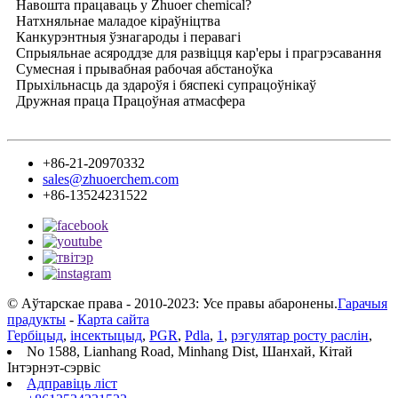
Навошта працаваць у Zhuoer chemical?
Натхняльнае маладое кіраўніцтва
Канкурэнтныя ўзнагароды і перавагі
Спрыяльнае асяроддзе для развіцця кар'еры і прагрэсавання
Сумесная і прывабная рабочая абстаноўка
Прыхільнасць да здароўя і бяспекі супрацоўнікаў
Дружная праца Працоўная атмасфера
+86-21-20970332
sales@zhuoerchem.com
+86-13524231522
© Аўтарскае права - 2010-2023: Усе правы абаронены.
Гарачыя
прадукты
-
Карта сайта
Гербіцыд
,
інсектыцыд
,
PGR
,
Pdla
,
1
,
рэгулятар росту раслін
,
No 1588, Lianhang Road, Minhang Dist, Шанхай, Кітай
Інтэрнэт-сэрвіс
Адправіць ліст