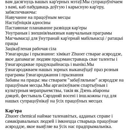
вам дасягнуць вашых кар'ерных мэтаў.Мы супрацоўнічаем
з вамі, каб пабудаваць доўгую і карысную кар'еру,
забяспечваючы:
Навучанне на працоўным месцы
Настаўніцкія адносіны
Пастаяннае планаванне развіцця кар'еры
Унутраныя і знешнія/выязныя навучальныя праграмы
Магчымасці для ўнутранай кар'ернай мабільнасці / ратацыі
працы
Зацікаўленая рабочая сіла
Узнагароды і прызнанне: хімікат Zhuoer стварае асяроддзе,
якое дапамагае людзям прадэманстраваць свае таленты і
ўзнагароджвае прадукцыйнасць і вынікі.Мы
ўзнагароджваем нашых зорных выканаўцаў праз розныя
праграмы ўзнагароджання і прызнання
Забавы на працы: мы ствараем "забаўляльнае" асяроддзе на
працоўным месцы.Мы арганізоўваем спартыўныя і
культурныя мерапрыемствы, такія як Дзень абароны
дзяцей, фестываль Сярэдняй восені і інш.кожны год для
нашых супрацоўнікаў на ўсіх працоўных месцах
Кар'ера
Zhuoer chemical наймае таленавітых, адданых справе і
самакіравальных людзей і імкнецца стварыць працоўнае
асяроддзе, якое выяўляе ва ўсіх нас прадпрымальніка.