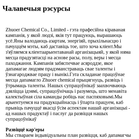
Чалавечыя рэсурсы
Zhuoer Chemical Co., Limited - гэта прафесійна кіраваная
кампанія, у якой людзі, якія тут працуюць, вырашаюць
усё.Яны валодаюць азартам, энергіяй, прыхільнасцю і
пачуццём мэты, каб даставіць тое, што хоча кліент.Мы
з'яўляемся кліентаарыентаванай арганізацыяй, у якой няма
месца прадузятасці на аснове расы, полу, веры і месца
паходжання. Кампанія забяспечвае асяроддзе, якое
дапамагае людзям прадэманстраваць свае таленты і
ўзнагароджвае працу і вынікі.Гэта складанае працоўнае
месца дапамагло Zhuoer chemical прыцягнуць, развіць і
ўтрымаць таленты. Нашых супрацоўнікаў заахвочваюць
дзяліцца ідэямі, супрацоўнічаць і разумець, што менавіта
калектыўная сіла каманды робіць нас паспяховымі.Мы
арыентуемся на прадукцыйнасць і ўпарта працуем, каб
прывіць пачуццё якасці ўсім аспектам нашай арганізацыі -
ад нашых прадуктаў і паслуг да развіцця нашых
супрацоўнікаў
Развіццё кар'еры
Мы ствараем індывідуальны план развіцця, каб дапамагчы