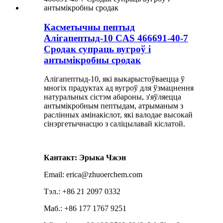
Касметычны пептыд
Алігапептыд-10 CAS 466691-40-7
Сродак супраць вугроў і
антымікробны сродак
Алігапептыд-10, які выкарыстоўваецца ў
многіх прадуктах ад вугроў для ўзмацнення
натуральных сістэм абароны, з'яўляецца
антымікробным пептыдам, атрыманым з
раслінных амінакіслот, які валодае высокай
сінэргетычнасцю з саліцылавай кіслатой.
Кантакт: Эрыка Чжэн
Email: erica@zhuoerchem.com
Тэл.: +86 21 2097 0332
Маб.: +86 177 1767 9251