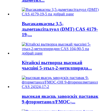
дыметил...
Высакаякасны 3,5-
дыметаксіталуол (DMT) CAS 4179-
19-...
Кітайскі вытворца высокай
чысціні 5-этыл-2-метилпирида...
высокая якасць заводскіх паставак
9-фторметанол/FMOC-...