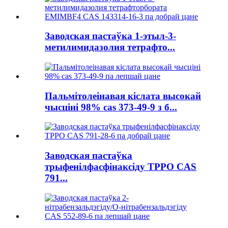
Заводская пастаўка 1-этыл-3-
метилимидазолия тетрафто...
Пальмітолеінавая кіслата высокай
чысціні 98% cas 373-49-9 з б...
Заводская пастаўка
трыфенілфасфінаксіду TPPO CAS
791...