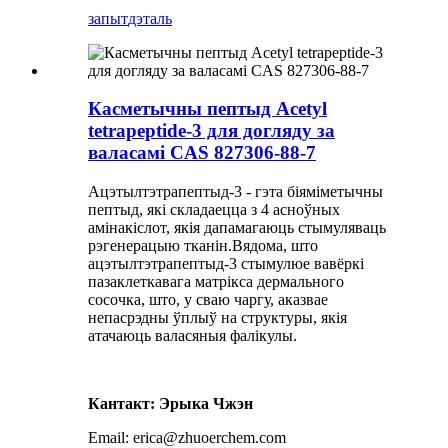
запыт
дэталь
Касметычны пептыд Acetyl
tetrapeptide-3 для догляду за
валасамі CAS 827306-88-7
Ацэтылтэтрапептыд-3 - гэта біяміметычны
пептыд, які складаецца з 4 асноўных
амінакіслот, якія дапамагаюць стымуляваць
рэгенерацыю тканін.Вядома, што
ацэтылтэтрапептыд-3 стымулюе вавёркі
пазаклеткавага матрікса дермального
сосочка, што, у сваю чаргу, аказвае
непасрэдны ўплыў на структуры, якія
атачаюць валасяныя фалікулы.
Кантакт: Эрыка Чжэн
Email: erica@zhuoerchem.com