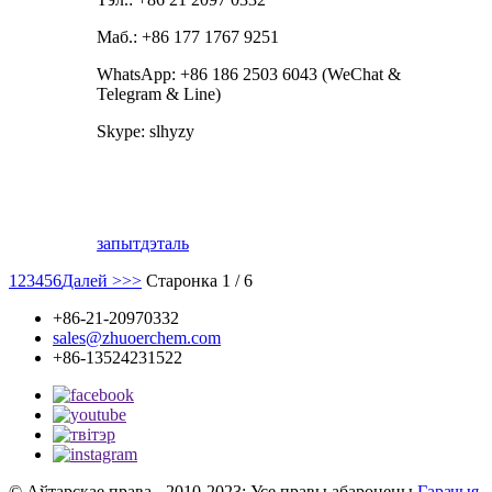
Маб.: +86 177 1767 9251
WhatsApp: +86 186 2503 6043 (WeChat &
Telegram & Line)
Skype: slhyzy
запыт
дэталь
1
2
3
4
5
6
Далей >
>>
Старонка 1 / 6
+86-21-20970332
sales@zhuoerchem.com
+86-13524231522
© Аўтарскае права - 2010-2023: Усе правы абаронены.
Гарачыя