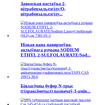
Заводская пастаўка 2-
нітрабензальдэгіду/O-
нітрабензальдэгіду...
Нізкая цана павярхоўна-
актыўнага рэчыва SODIUM
ETHYL 2-SULFOLAURATE/Sod...
Біялагічны буфер N-трыс
(гідраксіметыл) пазначаў-3-амін...