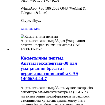
Маб.: +86 177 1767 9251
WhatsApp: +86 186 2503 6043 (WeChat &
Telegram & Line)
Skype: slhyzy
запыт
дэталь
Касметычны пептыд
Ацэтылгексапептыд-38 для
ўмацавання брэсата і
перавызначэння асобы CAS
1400634-44-7
Ацэтылгексапептыд-38 стымулюе экспрэсію
рэцэптара гама-каактыватара 1a (PGC-1a),
які актывуецца праліфератарам пераксісом,
узмацняючы хуткасць адыпагенезу. Гэта
прыводзіць да большага назапашвання