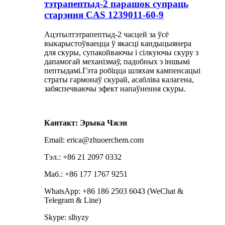
тэтрапептыд-2 парашок супраць
старэння CAS 1239011-60-9
Ацэтылтэтрапептыд-2 часцей за ўсё
выкарыстоўваецца ў якасці кандыцыянера
для скуры, супакойваючы і сілкуючы скуру з
дапамогай механізмаў, падобных з іншымі
пептыдамі.Гэта робіцца шляхам кампенсацыі
страты гармонаў скурай, асабліва калагена,
забяспечваючы эфект напаўнення скуры.
Кантакт: Эрыка Чжэн
Email: erica@zhuoerchem.com
Тэл.: +86 21 2097 0332
Маб.: +86 177 1767 9251
WhatsApp: +86 186 2503 6043 (WeChat &
Telegram & Line)
Skype: slhyzy