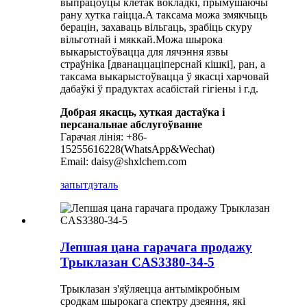
выпрацоўцы клетак вокладкі, прымушаючы
рану хутка гаіцца.А таксама можа змякчыць
берацін, захаваць вільгаць, зрабіць скуру
вільготнай і мяккай.Можа шырока
выкарыстоўвацца для лячэння язвы
страўніка [дванаццаціперснай кішкі], ран, а
таксама выкарыстоўвацца ў якасці харчовай
дабаўкі ў прадуктах асабістай гігіены і г.д.
Добрая якасць, хуткая дастаўка і
персанальнае абслугоўванне
Гарачая лінія: +86-
15255616228(WhatsApp&Wechat)
Email: daisy@shxlchem.com
запыт
дэталь
Лепшая цана гарачага продажу
Трыклазан CAS3380-34-5
Трыклазан з'яўляецца антымікробным
сродкам шырокага спектру дзеяння, які