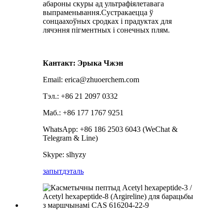
абароны скуры ад ультрафіялетавага
выпраменьвання.Сустракаецца ў
сонцаахоўных сродках і прадуктах для
лячэння пігментных і сонечных плям.
Кантакт: Эрыка Чжэн
Email: erica@zhuoerchem.com
Тэл.: +86 21 2097 0332
Маб.: +86 177 1767 9251
WhatsApp: +86 186 2503 6043 (WeChat &
Telegram & Line)
Skype: slhyzy
запыт
дэталь