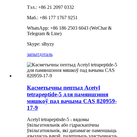
Тэл.: +86 21 2097 0332
Маб.: +86 177 1767 9251
WhatsApp: +86 186 2503 6043 (WeChat &
Telegram & Line)
Skype: slhyzy
запыт
дэталь
Касметычны пептыд Acetyl
tetrapeptide-5 для памяншэння
мяшкоў пад вачыма CAS 820959-
17-9
Acetyl tetrapeptisde-5 - вядомы
ўвільгатняльнік або гідраскапічны
ўвільгатняльнік, які дапамагае паменшыць
азызласць вачэй, палепшыць эластычнасць