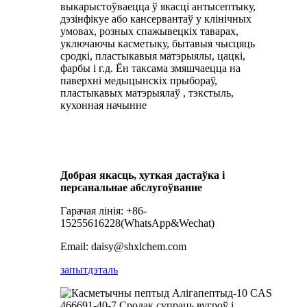
выкарыстоўваецца ў якасці антысептыку,
дэзінфікуе або кансервантаў у клінічных
умовах, розных спажывецкіх таварах,
уключаючы касметыку, бытавыя чысцяць
сродкі, пластыкавыя матэрыялы, цацкі,
фарбы і г.д. Ён таксама змяшчаецца на
паверхні медыцынскіх прыбораў,
пластыкавых матэрыялаў , тэкстыль,
кухонная начынне
Добрая якасць, хуткая дастаўка і
персанальнае абслугоўванне
Гарачая лінія: +86-
15255616228(WhatsApp&Wechat)
Email: daisy@shxlchem.com
запыт
дэталь