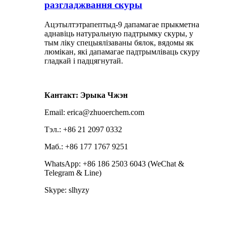
разгладжвання скуры
Ацэтылтэтрапептыд-9 дапамагае прыкметна
аднавіць натуральную падтрымку скуры, у
тым ліку спецыялізаваны бялок, вядомы як
люмікан, які дапамагае падтрымліваць скуру
гладкай і падцягнутай.
Кантакт: Эрыка Чжэн
Email: erica@zhuoerchem.com
Тэл.: +86 21 2097 0332
Маб.: +86 177 1767 9251
WhatsApp: +86 186 2503 6043 (WeChat &
Telegram & Line)
Skype: slhyzy