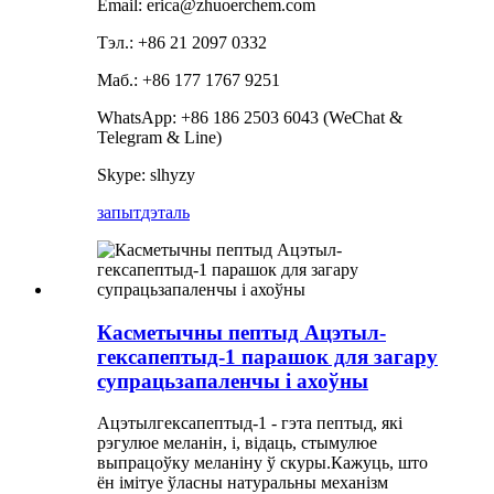
Email: erica@zhuoerchem.com
Тэл.: +86 21 2097 0332
Маб.: +86 177 1767 9251
WhatsApp: +86 186 2503 6043 (WeChat &
Telegram & Line)
Skype: slhyzy
запыт
дэталь
Касметычны пептыд Ацэтыл-
гексапептыд-1 парашок для загару
супрацьзапаленчы і ахоўны
Ацэтылгексапептыд-1 - гэта пептыд, які
рэгулюе меланін, і, відаць, стымулюе
выпрацоўку меланіну ў скуры.Кажуць, што
ён імітуе ўласны натуральны механізм