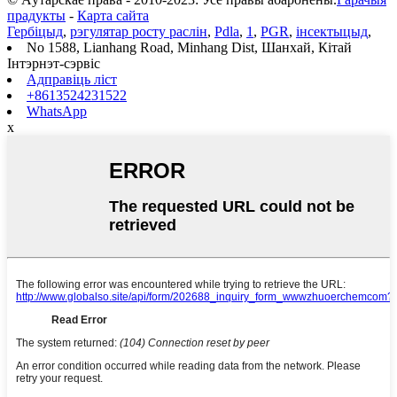
прадукты
-
Карта сайта
Гербіцыд
,
рэгулятар росту раслін
,
Pdla
,
1
,
PGR
,
інсектыцыд
,
No 1588, Lianhang Road, Minhang Dist, Шанхай, Кітай
Інтэрнэт-сэрвіс
Адправіць ліст
+8613524231522
WhatsApp
x