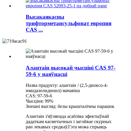
Высакаякасны
трифторметансульфонат европия
CAS ...
Алантаін высокай чысціні CAS 97-
59-6 у наяўнасці
Назва прадукту: алантаін / (2,5-диоксо-4-
имидазолидинил) мачавіна
CAS: 97-59-6
Чысціня: 99%
Знешні выгляд: белы крышталічны парашок
Алантаін з'яўляецца асабліва эфектыўнай
дадаткам касметычных і загойвае скурных
ран лекавых сродкаў.Гэта можа спрыяць