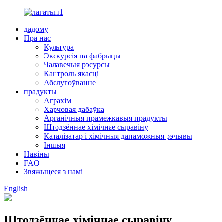
дадому
Пра нас
Культура
Экскурсія па фабрыцы
Чалавечыя рэсурсы
Кантроль якасці
Абслугоўванне
прадукты
Аграхім
Харчовая дабаўка
Арганічныя прамежкавыя прадукты
Штодзённае хімічнае сыравіну
Каталізатар і хімічныя дапаможныя рэчывы
Іншыя
Навіны
FAQ
Звяжыцеся з намі
English
Штодзённае хімічнае сыравіну