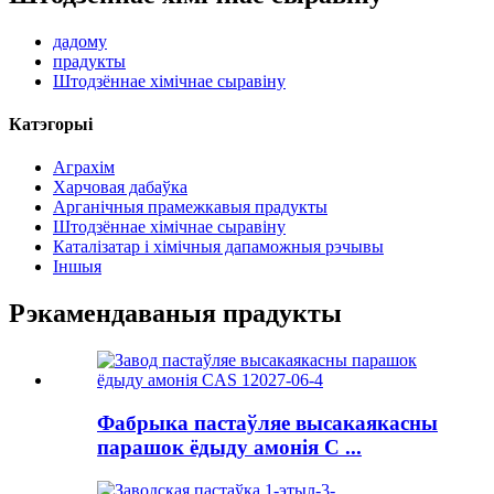
дадому
прадукты
Штодзённае хімічнае сыравіну
Катэгорыі
Аграхім
Харчовая дабаўка
Арганічныя прамежкавыя прадукты
Штодзённае хімічнае сыравіну
Каталізатар і хімічныя дапаможныя рэчывы
Іншыя
Рэкамендаваныя прадукты
Фабрыка пастаўляе высакаякасны
парашок ёдыду амонія C ...