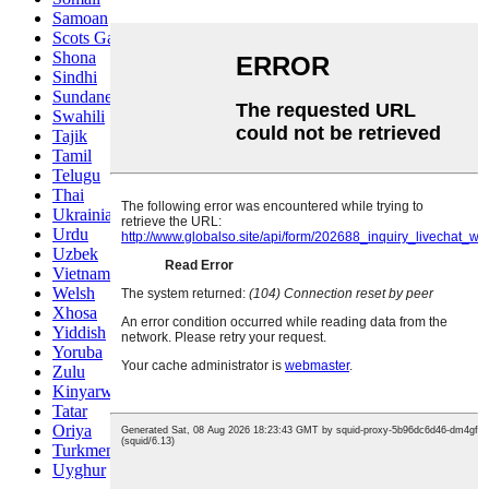
Samoan
Scots Gaelic
Shona
Sindhi
Sundanese
Swahili
Tajik
Tamil
Telugu
Thai
Ukrainian
Urdu
Uzbek
Vietnamese
Welsh
Xhosa
Yiddish
Yoruba
Zulu
Kinyarwanda
Tatar
Oriya
Turkmen
Uyghur