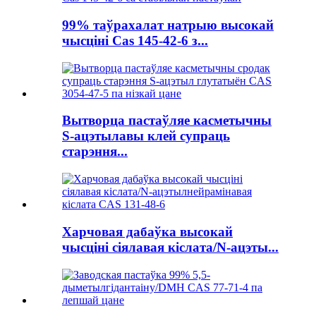
99% таўрахалат натрыю высокай
чысціні Cas 145-42-6 з...
Вытворца пастаўляе касметычны
S-ацэтылавы клей супраць
старэння...
Харчовая дабаўка высокай
чысціні сіялавая кіслата/N-ацэты...