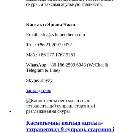
скуры, а таксама агульную гладкасць.
Кантакт: Эрыка Чжэн
Email: erica@zhuoerchem.com
Тэл.: +86 21 2097 0332
Маб.: +86 177 1767 9251
WhatsApp: +86 186 2503 6043 (WeChat &
Telegram & Line)
Skype: slhyzy
запыт
дэталь
Касметычны пептыд ацэтыл-
тэтрапептыд-9 супраць старэння і