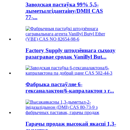
Заводская пастаўка 99% 5,5-
дыметылгідантаіну/DMH CAS
77-...
Factory Supply штодзённага сыходу
разагравае сродак Vanillyl But...
Фабрыка пастаўляе 6-
гексаналактон/6-капралактон з г...
Гарачы продаж высокай якасці 1,3-