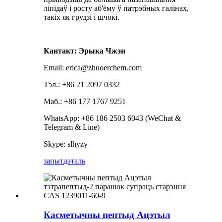
ліпідаў і росту аб'ёму ў патрэбных галінах,
такіх як грудзі і шчокі.
Кантакт: Эрыка Чжэн
Email: erica@zhuoerchem.com
Тэл.: +86 21 2097 0332
Маб.: +86 177 1767 9251
WhatsApp: +86 186 2503 6043 (WeChat &
Telegram & Line)
Skype: slhyzy
запыт
дэталь
Касметычны пептыд Ацэтыл