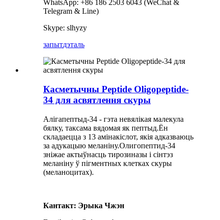
WhatsApp: +86 186 2503 6043 (WeChat &
Telegram & Line)
Skype: slhyzy
запыт
дэталь
Касметычны Peptide Oligopeptide-
34 для асвятлення скуры
Алігапептыд-34 - гэта невялікая малекула
бялку, таксама вядомая як пептыд.Ён
складаецца з 13 амінакіслот, якія адказваюць
за адукацыю меланіну.Олигопептид-34
зніжае актыўнасць тирозиназы і сінтэз
меланіну ў пігментных клетках скуры
(меланоцитах).
Кантакт: Эрыка Чжэн