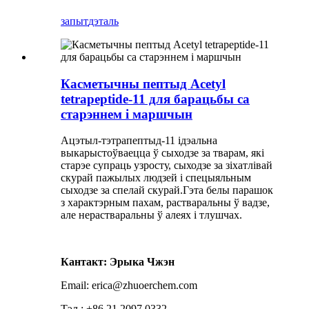
запыт
дэталь
Касметычны пептыд Acetyl
tetrapeptide-11 для барацьбы са
старэннем і маршчын
Ацэтыл-тэтрапептыд-11 ідэальна
выкарыстоўваецца ў сыходзе за тварам, які
старэе супраць узросту, сыходзе за зіхатлівай
скурай пажылых людзей і спецыяльным
сыходзе за спелай скурай.Гэта белы парашок
з характэрным пахам, растваральны ў вадзе,
але нерастваральны ў алеях і тлушчах.
Кантакт: Эрыка Чжэн
Email: erica@zhuoerchem.com
Тэл.: +86 21 2097 0332