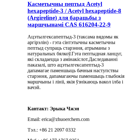
Касметычны пептыд Acetyl
hexapeptide-3 / Acetyl hexapeptide-8
(Argireline) для барацьбы з
маршчынамі CAS 616204-22-9
Ацэтылгексапептыд-3 (таксама вядомы як
аргірэлін) - гэта сінтэтычны касметычны
пептыд супраць старэння, атрыманы з
натуральных бялкоў.Гэта пептыдная ланцуг,
які складаецца з амінакіслот.Даследаванні
паказалі, што ацэтылгексапептыд-3
дапамагае паменшыць бачныя наступствы
старэння, дапамагаючы паменшыць глыбокія
маршчыны і лініі, якія ўзнікаюць вакол ілба і
вачэй.
Кантакт: Эрыка Чжэн
Email: erica@zhuoerchem.com
Тэл.: +86 21 2097 0332