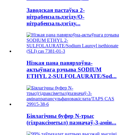
Заводская пастаўка 2-
нітрабензальдэгіду/O-
нітрабензальдэгіду...
Нізкая цана павярхоўна-
актыўнага рэчыва SODIUM
ETHYL 2-SULFOLAURATE/Sod...
Біялагічны буфер N-трыс
(гідраксіметыл) пазначаў-3-амін...