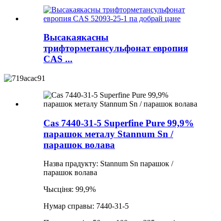
Высакаякасны
трифторметансульфонат европия
CAS ...
Cas 7440-31-5 Superfine Pure 99,9%
парашок металу Stannum Sn /
парашок волава
Назва прадукту: Stannum Sn парашок /
парашок волава
Чысціня: 99,9%
Нумар справы: 7440-31-5