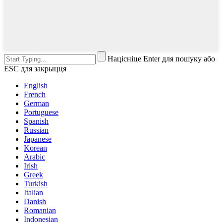
Націсніце Enter для пошуку або
ESC для закрыцця
English
French
German
Portuguese
Spanish
Russian
Japanese
Korean
Arabic
Irish
Greek
Turkish
Italian
Danish
Romanian
Indonesian