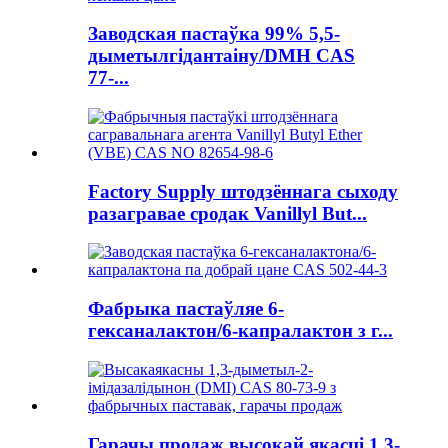
Заводская пастаўка 99% 5,5-
дыметылгідантаіну/DMH CAS
77-...
Factory Supply штодзённага сыходу
разагравае сродак Vanillyl But...
Фабрыка пастаўляе 6-
гексаналактон/6-капралактон з г...
Гарачы продаж высокай якасці 1,3-