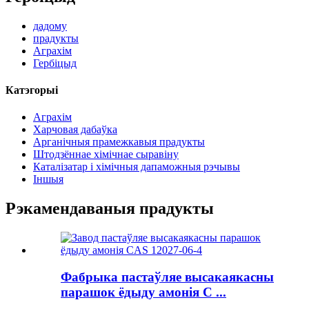
дадому
прадукты
Аграхім
Гербіцыд
Катэгорыі
Аграхім
Харчовая дабаўка
Арганічныя прамежкавыя прадукты
Штодзённае хімічнае сыравіну
Каталізатар і хімічныя дапаможныя рэчывы
Іншыя
Рэкамендаваныя прадукты
Фабрыка пастаўляе высакаякасны
парашок ёдыду амонія C ...