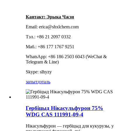
Кантакт: Эрыка Чжэн
Email: erica@shxlchem.com
Тэл.: +86 21 2097 0332
Маб.: +86 177 1767 9251
WhatsApp: +86 186 2503 6043 (WeChat &
Telegram & Line)
Skype: slhyzy
запыт
дэталь
Гербіцыд Нікасульфурон 75%
WDG CAS 111991-09-4
Нікасульфурон — гербіцыд для кукурузы, у