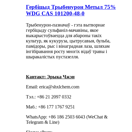
Гербіцыд Трыбенурон Метыл 75%
WDG CAS 101200-48-0
Трыбенурон-пазначаў - гэта вытворнае
гербіцыду сульфаніл-мачавіны, якое
выкарыстоўваецца для абароны такіх
культур, як кукуруза, цытрусавыя, бульба,
памідоры, рыс і вінаградная лаза, шляхам
інгібіравання росту многіх відаў травы і
шыракалістых пустазелля.
Кантакт: Эрыка Чжэн
Email: erica@shxlchem.com
Тэл.: +86 21 2097 0332
Маб.: +86 177 1767 9251
WhatsApp: +86 186 2503 6043 (WeChat &
Telegram & Line)