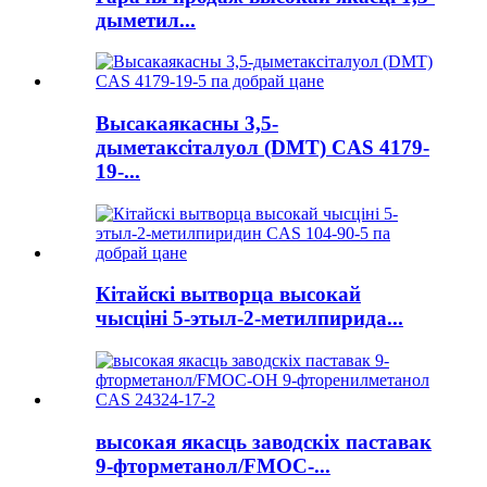
дыметил...
Высакаякасны 3,5-
дыметаксіталуол (DMT) CAS 4179-
19-...
Кітайскі вытворца высокай
чысціні 5-этыл-2-метилпирида...
высокая якасць заводскіх паставак
9-фторметанол/FMOC-...