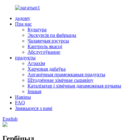
дадому
Пра нас
Культура
Экскурсія па фабрыцы
Чалавечыя рэсурсы
Кантроль якасці
Абслугоўванне
прадукты
Аграхім
Харчовая дабаўка
Арганічныя прамежкавыя прадукты
Штодзённае хімічнае сыравіну
Каталізатар і хімічныя дапаможныя рэчывы
Іншыя
Навіны
FAQ
Звяжыцеся з намі
English
Гербіцыд