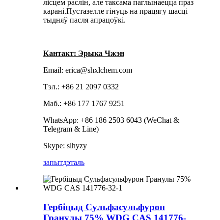
лісцем раслін, але таксама паглынаецца праз
карані.Пустазелле гінуць на працягу шасці
тыдняў пасля апрацоўкі.
Кантакт: Эрыка Чжэн
Email: erica@shxlchem.com
Тэл.: +86 21 2097 0332
Маб.: +86 177 1767 9251
WhatsApp: +86 186 2503 6043 (WeChat &
Telegram & Line)
Skype: slhyzy
запыт
дэталь
Гербіцыд Сульфасульфурон
Гранулы 75% WDG CAS 141776-