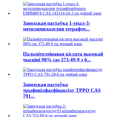
Заводская пастаўка 1-этыл-3-
метилимидазолия тетрафто...
Пальмітолеінавая кіслата высокай
чысціні 98% cas 373-49-9 з б...
Заводская пастаўка
трыфенілфасфінаксіду TPPO CAS
791...