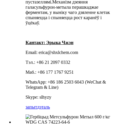
пустазеллямі.Механізм дзеяння
галасульфурон-метыла перашкаджае
ферментам, у выніку чаго дзяленне клетак
спыняецца і спыняецца рост каранёў і
ўцёкаў.
Кантакт: Эрыка Чжэн
Email: erica@shxlchem.com
Тэл.: +86 21 2097 0332
Маб.: +86 177 1767 9251
WhatsApp: +86 186 2503 6043 (WeChat &
Telegram & Line)
Skype: slhyzy
запыт
дэталь