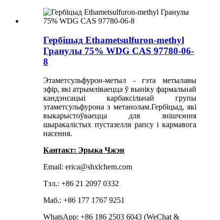
Гербіцыд Ethametsulfuron-methyl
Гранулы 75% WDG CAS 97780-06-
8
Этаметсульфурон-метыл - гэта метылавы
эфір, які атрымліваецца ў выніку фармальнай
кандэнсацыі карбаксільнай групы
этаметсульфурона з метанолам.Гербіцыд, які
выкарыстоўваецца для знішчэння
шыракалістых пустазелля рапсу і кармавога
насення.
Кантакт: Эрыка Чжэн
Email: erica@shxlchem.com
Тэл.: +86 21 2097 0332
Маб.: +86 177 1767 9251
WhatsApp: +86 186 2503 6043 (WeChat &