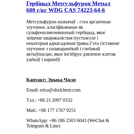
Гербіцыд Метсульфурон Метыл
600 г/кг WDG CAS 74223-64-6
Метсульфурон-пазначаў - гэта арганічнае
злучэнне, класіфікаванае як
сульфонилмочевинный гербіцыд, якое
знішчае шыракалістыя пустазелле і
некаторыя аднагадовыя травы.Гэта сістэмнае
злучэнне з пазакаранёвай і глебавай
актыўнасцю, якое інгібіруе дзяленне клетак
уцёкаў і каранёў.
Кантакт: Эрыка Чжэн
Email: erica@shxlchem.com
Тэл.: +86 21 2097 0332
Маб.: +86 177 1767 9251
WhatsApp: +86 186 2503 6043 (WeChat &
Telegram & Line)