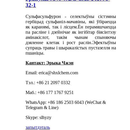
32-1
Сульфасульфурон - селектыўны сістэмны
гербіцыд сульфаніл-мачавіны, які ўбіраецца
як каранямі, так і лісцем.Ён перамяшчаецца
па расліне і дзейнічае як інгібітар біясінтэзу
амінакіслот, такім чынам спыняючы
дзяленне клетак і рост раслін.Эфектыўны
супраць травы і шыракалістых пустазелля на
пшаніцы.
Кантакт: Эрыка Чжэн
Email: erica@shxlchem.com
Тэл.: +86 21 2097 0332
Маб.: +86 177 1767 9251
WhatsApp: +86 186 2503 6043 (WeChat &
Telegram & Line)
Skype: slhyzy
запыт
дэталь