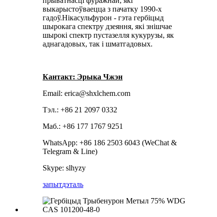
прыватнасці фуражнай, які
выкарыстоўваецца з пачатку 1990-х
гадоў.Нікасульфурон - гэта гербіцыд
шырокага спектру дзеяння, які знішчае
шырокі спектр пустазелля кукурузы, як
аднагадовых, так і шматгадовых.
Кантакт: Эрыка Чжэн
Email: erica@shxlchem.com
Тэл.: +86 21 2097 0332
Маб.: +86 177 1767 9251
WhatsApp: +86 186 2503 6043 (WeChat &
Telegram & Line)
Skype: slhyzy
запыт
дэталь