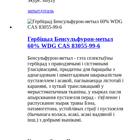
Skype: slhyzy
запыт
дэталь
Гербіцыд Бенсульфурон-метыл
60% WDG CAS 83055-99-6
Бенсульфурон-метыл - гэта селектыўны
гербіцыд з праводзячымі і сістэмнымі
ўласцівасцямі, прыдатны для барацьбы з
аднагадовым і шматгадовым шыракалістым
пустазеллем і асакой, паглынаецца лістотай і
каранямі, з хуткай транслакацыяй у
мерыстэматычныя тканіны, у нырках пасля
апырсквання пустазелля перад - з'яўленне і
распусканне нырак травы Бэна,
патамогетона, устойлівых страў і пустазелля
(бычынага воласа, асакі, асакі вадзяной і
інш.) з добрымі вынікамі.