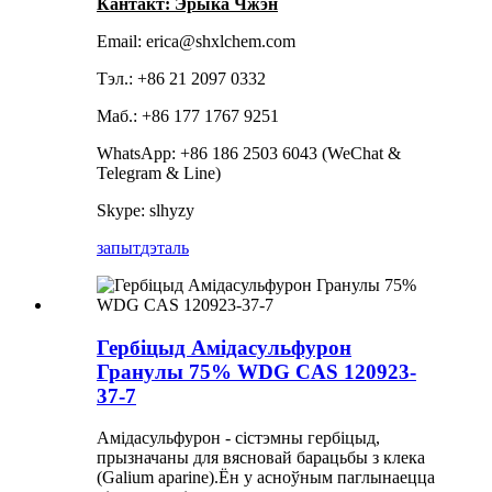
Кантакт: Эрыка Чжэн
Email: erica@shxlchem.com
Тэл.: +86 21 2097 0332
Маб.: +86 177 1767 9251
WhatsApp: +86 186 2503 6043 (WeChat &
Telegram & Line)
Skype: slhyzy
запыт
дэталь
Гербіцыд Амідасульфурон
Гранулы 75% WDG CAS 120923-
37-7
Амідасульфурон - сістэмны гербіцыд,
прызначаны для вясновай барацьбы з клека
(Galium aparine).Ён у асноўным паглынаецца