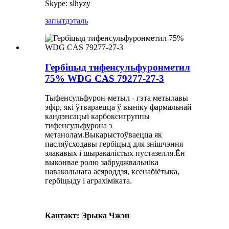
Skype: slhyzy
запыт
дэталь
Гербіцыд тифенсульфуронметил
75% WDG CAS 79277-27-3
Тыфенсульфурон-метыл - гэта метылавы
эфір, які ўтвараецца ў выніку фармальнай
кандэнсацыі карбоксигруппы
тифенсульфурона з
метанолам.Выкарыстоўваецца як
пасляўсходавы гербіцыд для знішчэння
злакавых і шыракалістых пустазелля.Ён
выконвае ролю забруджвальніка
навакольнага асяроддзя, ксенабіётыка,
гербіцыду і аграхіміката.
Кантакт: Эрыка Чжэн