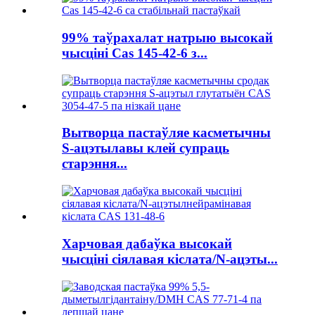
99% таўрахалат натрыю высокай
чысціні Cas 145-42-6 з...
Вытворца пастаўляе касметычны
S-ацэтылавы клей супраць
старэння...
Харчовая дабаўка высокай
чысціні сіялавая кіслата/N-ацэты...