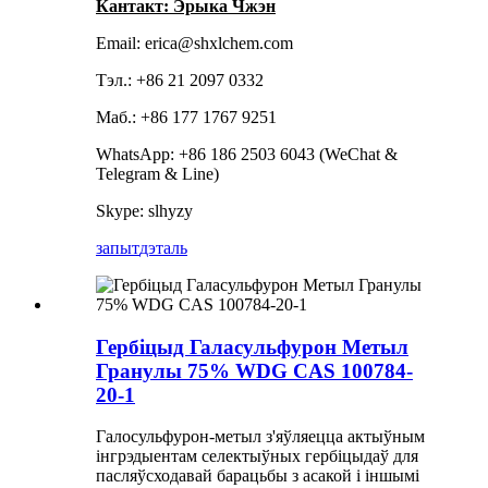
Кантакт: Эрыка Чжэн
Email: erica@shxlchem.com
Тэл.: +86 21 2097 0332
Маб.: +86 177 1767 9251
WhatsApp: +86 186 2503 6043 (WeChat &
Telegram & Line)
Skype: slhyzy
запыт
дэталь
Гербіцыд Галасульфурон Метыл
Гранулы 75% WDG CAS 100784-
20-1
Галосульфурон-метыл з'яўляецца актыўным
інгрэдыентам селектыўных гербіцыдаў для
пасляўсходавай барацьбы з асакой і іншымі