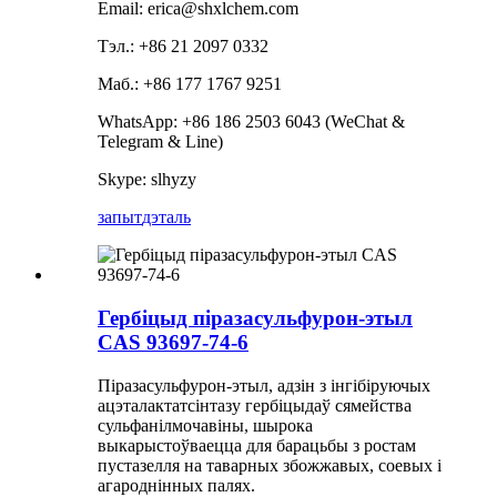
Email: erica@shxlchem.com
Тэл.: +86 21 2097 0332
Маб.: +86 177 1767 9251
WhatsApp: +86 186 2503 6043 (WeChat &
Telegram & Line)
Skype: slhyzy
запыт
дэталь
Гербіцыд піразасульфурон-этыл
CAS 93697-74-6
Піразасульфурон-этыл, адзін з інгібіруючых
ацэталактатсінтазу гербіцыдаў сямейства
сульфанілмочавіны, шырока
выкарыстоўваецца для барацьбы з ростам
пустазелля на таварных збожжавых, соевых і
агароднінных палях.