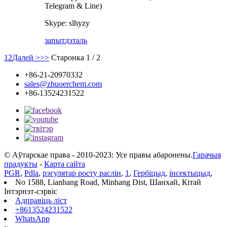
Telegram & Line)
Skype: slhyzy
запыт
дэталь
1
2
Далей >
>>
Старонка 1 / 2
+86-21-20970332
sales@zhuoerchem.com
+86-13524231522
© Аўтарскае права - 2010-2023: Усе правы абаронены.
Гарачыя
прадукты
-
Карта сайта
PGR
,
Pdla
,
рэгулятар росту раслін
,
1
,
Гербіцыд
,
інсектыцыд
,
No 1588, Lianhang Road, Minhang Dist, Шанхай, Кітай
Інтэрнэт-сэрвіс
Адправіць ліст
+8613524231522
WhatsApp