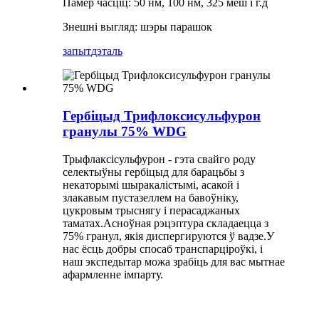
Памер часціц: 50 нм, 100 нм, 325 меш і г.д
Знешні выгляд: шэры парашок
запыт
дэталь
Гербіцыд Трифлоксисульфурон
гранулы 75% WDG
Трыфлаксісульфурон - гэта свайго роду
селектыўны гербіцыд для барацьбы з
некаторымі шыракалістымі, асакой і
злакавым пустазеллем на бавоўніку,
цукровым трыснягу і перасаджаных
таматах.Асноўная рэцэптура складаецца з
75% гранул, якія диспергируются ў вадзе.У
нас ёсць добры спосаб транспарціроўкі, і
наш экспедытар можа зрабіць для вас мытнае
афармленне імпарту.