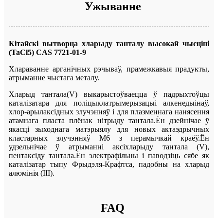
Ужыванне
Кітайскі вытворца хларыду танталу высокай чысціні
(TaCl5) CAS 7721-01-9
Хлараванне арганічных рэчываў, прамежкавыя прадукты,
атрыманне чыстага металу.
Хларыд тантала(V) выкарыстоўваецца ў падрыхтоўцы
каталізатара для поліцыклатрымерызацыі алкенедыінаў,
хлор-арылаксідных злучэнняў і для плазменнага нанясення
атамнага пласта плёнак нітрыду тантала.Ён дзейнічае ў
якасці зыходнага матэрыялу для новых актаэдрычных
кластарных злучэнняў M6 з перамычкай краёў.Ён
удзельнічае ў атрыманні аксіхларыду тантала (V),
пентаксіду тантала.Ён электрафільны і паводзіць сябе як
каталізатар тыпу Фрыдэля-Крафтса, падобны на хларыд
алюмінія (III).
FAQ