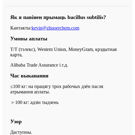
Як я павінен прымаць bacillus subtilis?
Кантакты:
kevin@zhuoerchem.com
Умовы аплаты
T/T (тэлекс), Western Union, MoneyGram, крэдытная
карта,
Alibaba Trade Assurance і г.д.
Час выканання
≤100 кг: на працягу трох рабочых дзён пасля
атрымання аплаты.
＞
100 кг: адзін тыдзень
Узор
Даступны.