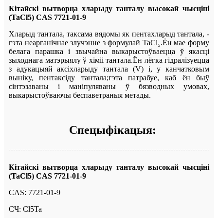
Кітайскі вытворца хларыду танталу высокай чысціні
(TaCl5) CAS 7721-01-9
Хларыд тантала, таксама вядомы як пентахларыд тантала, -
гэта неарганічнае злучэнне з формулай TaCl₅.Ён мае форму
белага парашка і звычайна выкарыстоўваецца ў якасці
зыходнага матэрыялу ў хіміі тантала.Ён лёгка гідралізуецца
з адукацыяй аксіхларыду тантала (V) і, у канчатковым
выніку, пентаксіду тантала;гэта патрабуе, каб ён быў
сінтэзаваны і маніпуляваны ў бязводных умовах,
выкарыстоўваючы беспаветраныя метады.
Спецыфікацыя:
Кітайскі вытворца хларыду танталу высокай чысціні
(TaCl5) CAS 7721-01-9
CAS: 7721-01-9
СЧ: Cl5Ta