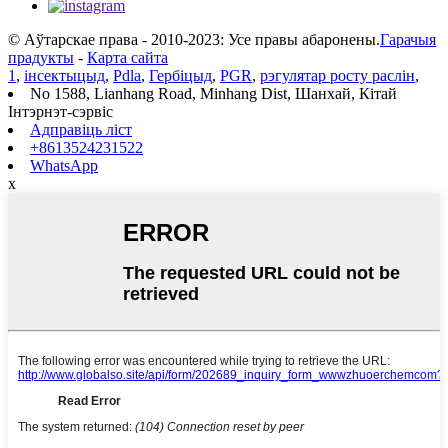
© Аўтарскае права - 2010-2023: Усе правы абаронены.
Гарачыя
прадукты
-
Карта сайта
1
,
інсектыцыд
,
Pdla
,
Гербіцыд
,
PGR
,
рэгулятар росту раслін
,
No 1588, Lianhang Road, Minhang Dist, Шанхай, Кітай
Інтэрнэт-сэрвіс
Адправіць ліст
+8613524231522
WhatsApp
x