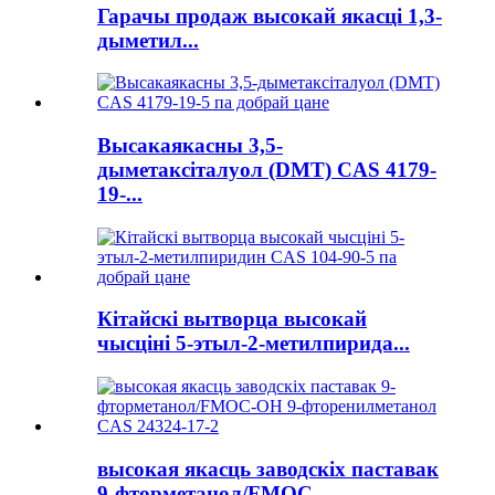
Гарачы продаж высокай якасці 1,3-
дыметил...
Высакаякасны 3,5-
дыметаксіталуол (DMT) CAS 4179-
19-...
Кітайскі вытворца высокай
чысціні 5-этыл-2-метилпирида...
высокая якасць заводскіх паставак
9-фторметанол/FMOC-...