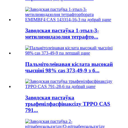
Заводская пастаўка 1-этыл-3-
метилимидазолия тетрафто...
Пальмітолеінавая кіслата высокай
чысціні 98% cas 373-49-9 з б...
Заводская пастаўка
трыфенілфасфінаксіду TPPO CAS
791...