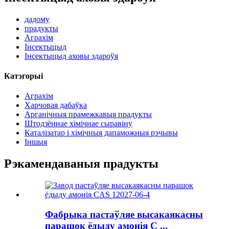
дадому
прадукты
Аграхім
Інсектыцыд
Інсектыцыд аховы здароўя
Катэгорыі
Аграхім
Харчовая дабаўка
Арганічныя прамежкавыя прадукты
Штодзённае хімічнае сыравіну
Каталізатар і хімічныя дапаможныя рэчывы
Іншыя
Рэкамендаваныя прадукты
Фабрыка пастаўляе высакаякасны
парашок ёдыду амонія C ...