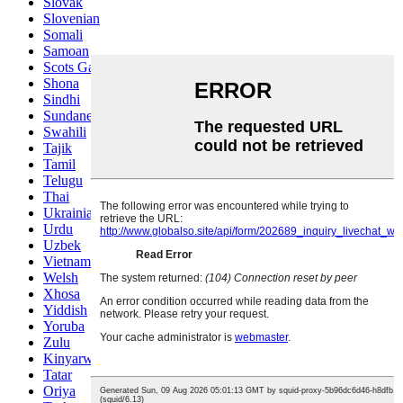
Slovak
Slovenian
Somali
Samoan
Scots Gaelic
Shona
Sindhi
Sundanese
Swahili
Tajik
Tamil
Telugu
Thai
Ukrainian
Urdu
Uzbek
Vietnamese
Welsh
Xhosa
Yiddish
Yoruba
Zulu
Kinyarwanda
Tatar
Oriya