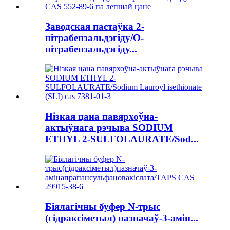
Заводская пастаўка 2-
нітрабензальдэгіду/O-
нітрабензальдэгіду...
Нізкая цана павярхоўна-
актыўнага рэчыва SODIUM
ETHYL 2-SULFOLAURATE/Sod...
Біялагічны буфер N-трыс
(гідраксіметыл) пазначаў-3-амін...