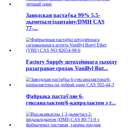
Заводская пастаўка 99% 5,5-
дыметылгідантаіну/DMH CAS
77-...
Factory Supply штодзённага сыходу
разагравае сродак Vanillyl But...
Фабрыка пастаўляе 6-
гексаналактон/6-капралактон з г...