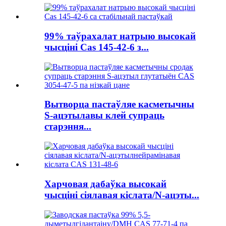
99% таўрахалат натрыю высокай
чысціні Cas 145-42-6 з...
Вытворца пастаўляе касметычны
S-ацэтылавы клей супраць
старэння...
Харчовая дабаўка высокай
чысціні сіялавая кіслата/N-ацэты...