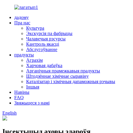
дадому
Пра нас
Культура
Экскурсія па фабрыцы
Чалавечыя рэсурсы
Кантроль якасці
Абслугоўванне
прадукты
Аграхім
Харчовая дабаўка
Арганічныя прамежкавыя прадукты
Штодзённае хімічнае сыравіну
Каталізатар і хімічныя дапаможныя рэчывы
Іншыя
Навіны
FAQ
Звяжыцеся з намі
English
Інсектыцыд аховы здароўя