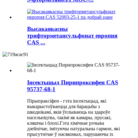
Высакаякасны
трифторметансульфонат европия
CAS ...
Інсектыцыд Пирипроксифен CAS
95737-68-1
Пірыпраксіфен - гэта інсектыцыд, які
выкарыстоўваецца для барацьбы з
шкоднікамі, якія ўплываюць на здароўе
насельніцтва, такімі як камары, прусакі,
кляшчы і блохі.Гэта хімічнае рэчыва
дзейнічае, імітуючы натуральны гармон, які
прысутнічае ў насякомых, парушаючы іх