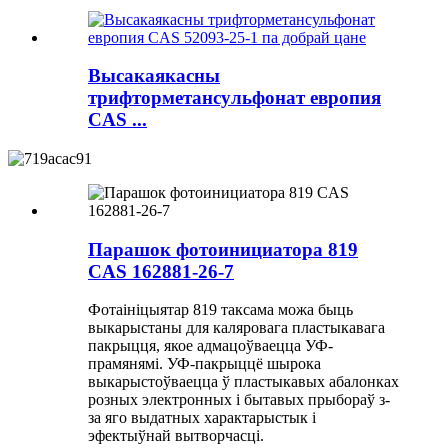
Высакаякасны
трифторметансульфонат европия
CAS ...
Парашок фотоинициатора 819
CAS 162881-26-7
Фотаініцыятар 819 таксама можа быць
выкарыстаны для каляровага пластыкавага
пакрыцця, якое адмацоўваецца УФ-
прамянямі. УФ-пакрыццё шырока
выкарыстоўваецца ў пластыкавых абалонках
розных электронных і бытавых прыбораў з-
за яго выдатных характарыстык і
эфектыўнай вытворчасці.