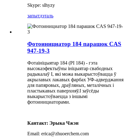
Skype: slhyzy
запыт
дэталь
Фотоинициатор 184 парашок CAS
947-19-3
Фотаініцыятар 184 (PI 184) - гэта
высокаэфектыўны ініцыятар свабодных
радыкалаў I, які можа выкарыстоўвацца ў
акрылавых лакавых фарбах УФ-адверджання
для папяровых, драўляных, металічных і
пластыкавых паверхняў.І заўсёды
выкарыстоўваецца з іншымі
фотоинициаторами.
Кантакт: Эрыка Чжэн
Email: erica@zhuoerchem.com