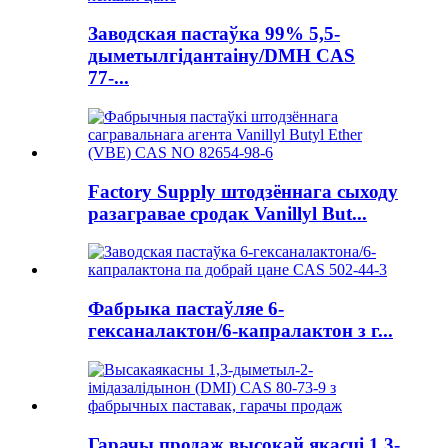
Заводская пастаўка 99% 5,5-
дыметылгідантаіну/DMH CAS
77-...
Factory Supply штодзённага сыходу
разагравае сродак Vanillyl But...
Фабрыка пастаўляе 6-
гексаналактон/6-капралактон з г...
Гарачы продаж высокай якасці 1,3-