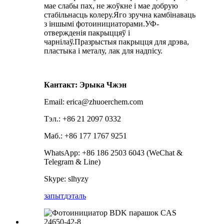
мае слабы пах, не жоўкне і мае добрую
стабільнасць колеру.Яго зручна камбінаваць
з іншымі фотоинициаторами.УФ-
отвержденія пакрыццяў і
чарнілаў.Празрыстыя пакрыцця для дрэва,
пластыка і металу, лак для надпісу.
Кантакт: Эрыка Чжэн
Email: erica@zhuoerchem.com
Тэл.: +86 21 2097 0332
Маб.: +86 177 1767 9251
WhatsApp: +86 186 2503 6043 (WeChat &
Telegram & Line)
Skype: slhyzy
запыт
дэталь