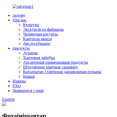
дадому
Пра нас
Культура
Экскурсія па фабрыцы
Чалавечыя рэсурсы
Кантроль якасці
Абслугоўванне
прадукты
Аграхім
Харчовая дабаўка
Арганічныя прамежкавыя прадукты
Штодзённае хімічнае сыравіну
Каталізатар і хімічныя дапаможныя рэчывы
Іншыя
Навіны
FAQ
Звяжыцеся з намі
English
Фотаініцыятар