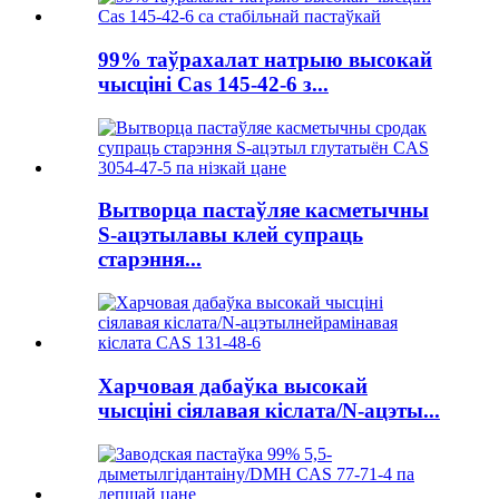
99% таўрахалат натрыю высокай
чысціні Cas 145-42-6 з...
Вытворца пастаўляе касметычны
S-ацэтылавы клей супраць
старэння...
Харчовая дабаўка высокай
чысціні сіялавая кіслата/N-ацэты...