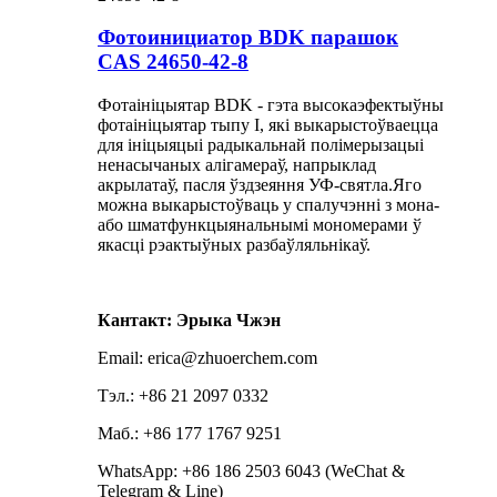
Фотоинициатор BDK парашок
CAS 24650-42-8
Фотаініцыятар BDK - гэта высокаэфектыўны
фотаініцыятар тыпу I, які выкарыстоўваецца
для ініцыяцыі радыкальнай полімерызацыі
ненасычаных алігамераў, напрыклад
акрылатаў, пасля ўздзеяння УФ-святла.Яго
можна выкарыстоўваць у спалучэнні з мона-
або шматфункцыянальнымі мономерами ў
якасці рэактыўных разбаўляльнікаў.
Кантакт: Эрыка Чжэн
Email: erica@zhuoerchem.com
Тэл.: +86 21 2097 0332
Маб.: +86 177 1767 9251
WhatsApp: +86 186 2503 6043 (WeChat &
Telegram & Line)