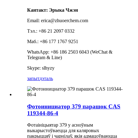
Кантакт: Эрыка Чжэн
Email: erica@zhuoerchem.com
Тэл.: +86 21 2097 0332
Маб.: +86 177 1767 9251
WhatsApp: +86 186 2503 6043 (WeChat &
Telegram & Line)
Skype: slhyzy
запыт
дэталь
Фотоинициатор 379 парашок CAS
119344-86-4
Фотаініцыятар 379 у асноўным
выкарыстоўваецца для каляровых
пакрыццяў і чарнілаў, якія адмацоўваюцца