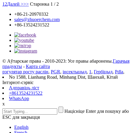
1
2
Далей >
>>
Старонка 1 / 2
+86-21-20970332
sales@zhuoerchem.com
+86-13524231522
© Аўтарскае права - 2010-2023: Усе правы абаронены.
Гарачыя
прадукты
-
Карта сайта
рэгулятар росту раслін
,
PGR
,
інсектыцыд
,
1
,
Гербіцыд
,
Pdla
,
No 1588, Lianhang Road, Minhang Dist, Шанхай, Кітай
Інтэрнэт-сэрвіс
Адправіць ліст
+8613524231522
WhatsApp
x
Націсніце Enter для пошуку або
ESC для закрыцця
English
French