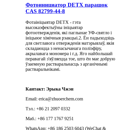
Фотоинициатор DETX парашок
CAS 82799-44-8
Фотаініцыятар DETX - гэта
высокаэфектыўны ініцыятар
фотоотвержденія, які паглынае УФ-святло і
ініцыюе хімічныя рэакцыі.2. Ён падыходзіць
для светлавога отвержденія матэрыялаў, якія
складаюцца з ненасычанага поліэфіру,
акрылавага мономера і г.д. Яго найбольшай
перавагай з'яўляецца тое, што ён мае добрую
ўзаемную растваральнасць з арганічнымі
растваральнікамі.
Кантакт: Эрыка Чжэн
Email: erica@zhuoerchem.com
Тэл.: +86 21 2097 0332
Маб.: +86 177 1767 9251
WhatsApp: +86 186 2503 6043 (WeChat &