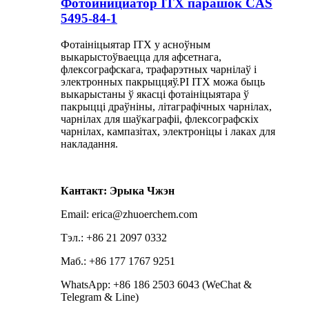
Фотоинициатор ITX парашок CAS
5495-84-1
Фотаініцыятар ITX у асноўным
выкарыстоўваецца для афсетнага,
флексографскага, трафарэтных чарнілаў і
электронных пакрыццяў.PI ITX можа быць
выкарыстаны ў якасці фотаініцыятара ў
пакрыцці драўніны, літаграфічных чарнілах,
чарнілах для шаўкаграфіі, флексографскіх
чарнілах, кампазітах, электроніцы і лаках для
накладання.
Кантакт: Эрыка Чжэн
Email: erica@zhuoerchem.com
Тэл.: +86 21 2097 0332
Маб.: +86 177 1767 9251
WhatsApp: +86 186 2503 6043 (WeChat &
Telegram & Line)