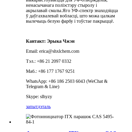
ненасычанага поліэстэру стыролу і
акрылавай смалы.Яго УФ-спектр знаходзіцца
ў даўгахвалевай вобласці, што можа цалкам
вылечыць белую фарбу і тоўстае пакрыццё.
Кантакт: Эрыка Чжэн
Email: erica@shxlchem.com
Тэл.: +86 21 2097 0332
Маб.: +86 177 1767 9251
WhatsApp: +86 186 2503 6043 (WeChat &
Telegram & Line)
Skype: slhyzy
запыт
дэталь