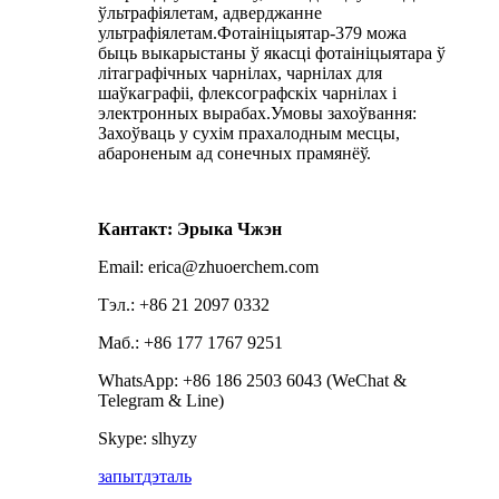
ўльтрафіялетам, адверджанне
ультрафіялетам.Фотаініцыятар-379 можа
быць выкарыстаны ў якасці фотаініцыятара ў
літаграфічных чарнілах, чарнілах для
шаўкаграфіі, флексографскіх чарнілах і
электронных вырабах.Умовы захоўвання:
Захоўваць у сухім прахалодным месцы,
абароненым ад сонечных прамянёў.
Кантакт: Эрыка Чжэн
Email: erica@zhuoerchem.com
Тэл.: +86 21 2097 0332
Маб.: +86 177 1767 9251
WhatsApp: +86 186 2503 6043 (WeChat &
Telegram & Line)
Skype: slhyzy
запыт
дэталь