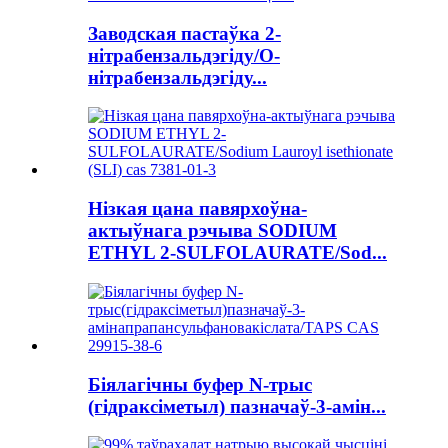
Заводская пастаўка 2-
нітрабензальдэгіду/O-
нітрабензальдэгіду...
Нізкая цана павярхоўна-
актыўнага рэчыва SODIUM
ETHYL 2-SULFOLAURATE/Sod...
Біялагічны буфер N-трыс
(гідраксіметыл) пазначаў-3-амін...