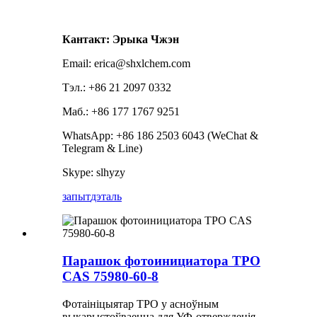
Кантакт: Эрыка Чжэн
Email: erica@shxlchem.com
Тэл.: +86 21 2097 0332
Маб.: +86 177 1767 9251
WhatsApp: +86 186 2503 6043 (WeChat &
Telegram & Line)
Skype: slhyzy
запыт
дэталь
Парашок фотоинициатора TPO
CAS 75980-60-8
Фотаініцыятар TPO у асноўным
выкарыстоўваецца для УФ-отвержденія,