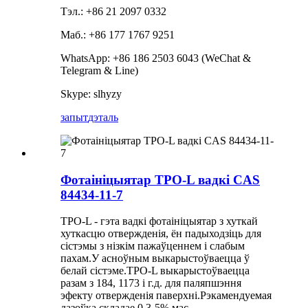
Тэл.: +86 21 2097 0332
Маб.: +86 177 1767 9251
WhatsApp: +86 186 2503 6043 (WeChat &
Telegram & Line)
Skype: slhyzy
запыт
дэталь
Фотаініцыятар TPO-L вадкі CAS
84434-11-7
TPO-L - гэта вадкі фотаініцыятар з хуткай
хуткасцю отвержденія, ён падыходзіць для
сістэмы з нізкім пажаўценнем і слабым
пахам.У асноўным выкарыстоўваецца ў
белай сістэме.TPO-L выкарыстоўваецца
разам з 184, 1173 і г.д. для паляпшэння
эфекту отвержденія паверхні.Рэкамендуемая
дазоўка складае 0,3-5% мас.