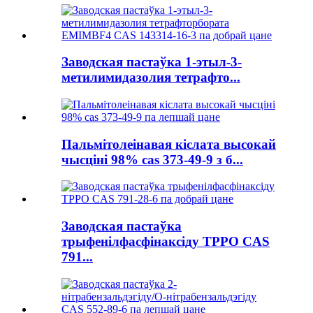
Заводская пастаўка 1-этыл-3-
метилимидазолия тетрафто...
Пальмітолеінавая кіслата высокай
чысціні 98% cas 373-49-9 з б...
Заводская пастаўка
трыфенілфасфінаксіду TPPO CAS
791...