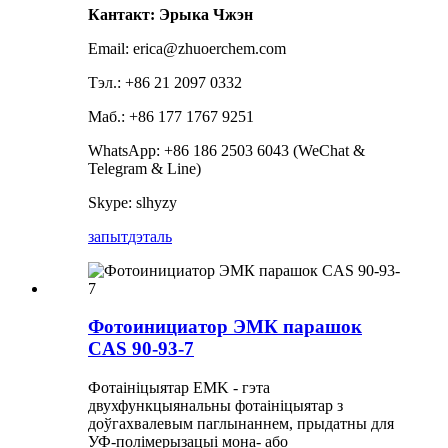
Кантакт: Эрыка Чжэн
Email: erica@zhuoerchem.com
Тэл.: +86 21 2097 0332
Маб.: +86 177 1767 9251
WhatsApp: +86 186 2503 6043 (WeChat &
Telegram & Line)
Skype: slhyzy
запыт
дэталь
Фотоинициатор ЭМК парашок
CAS 90-93-7
Фотаініцыятар EMK - гэта
двухфункцыянальны фотаініцыятар з
доўгахвалевым паглынаннем, прыдатны для
УФ-полімерызацыі мона- або