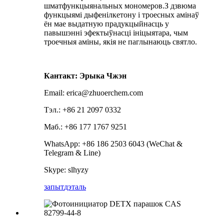
шматфункцыянальных мономеров.З дзвюма
функцыямі дыфенілкетону і троесных амінаў
ён мае выдатную прадукцыйнасць у
павышэнні эфектыўнасці ініцыятара, чым
троечныя аміны, якія не паглынаюць святло.
Кантакт: Эрыка Чжэн
Email: erica@zhuoerchem.com
Тэл.: +86 21 2097 0332
Маб.: +86 177 1767 9251
WhatsApp: +86 186 2503 6043 (WeChat &
Telegram & Line)
Skype: slhyzy
запыт
дэталь