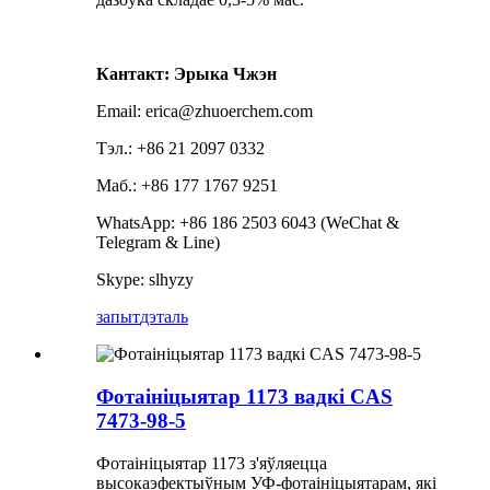
Кантакт: Эрыка Чжэн
Email: erica@zhuoerchem.com
Тэл.: +86 21 2097 0332
Маб.: +86 177 1767 9251
WhatsApp: +86 186 2503 6043 (WeChat &
Telegram & Line)
Skype: slhyzy
запыт
дэталь
Фотаініцыятар 1173 вадкі CAS
7473-98-5
Фотаініцыятар 1173 з'яўляецца
высокаэфектыўным УФ-фотаініцыятарам, які