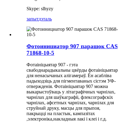
Skype: slhyzy
запыт
дэталь
Фотоинициатор 907 парашок CAS
71868-10-5
Фотаініцыятар 907 - гэта
свабоднарадыкальны цвёрды фотаініцыятар
для ненасычаных алігамераў. Ён асабліва
падыходзіць для пігментаваных сістэм УФ-
отвержденія. Фотаініцыятар 907 можна
выкарыстоўваць у літаграфічных чарнілах,
чарнілах для шаўкаграфіі, флексографскіх
чарнілах, афсетных чарнілах, чарнілах для
струйнай друку, масцы для прыпоя,
пакрыцці на пластык, кампазітах
,электроніка,накладныя лакі і клеі і г.д.