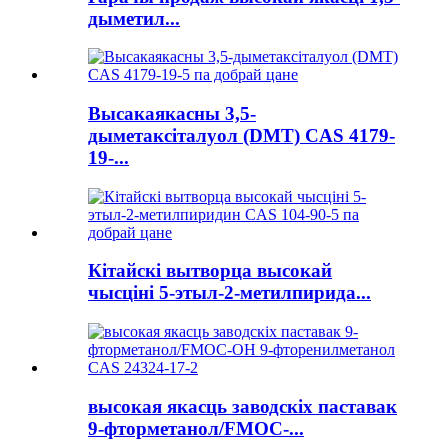
дыметил...
Высакаякасны 3,5-
дыметаксіталуол (DMT) CAS 4179-
19-...
Кітайскі вытворца высокай
чысціні 5-этыл-2-метилпирида...
высокая якасць заводскіх паставак
9-фторметанол/FMOC-...