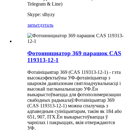
Telegram & Line)
Skype: slhyzy
запыт
дэталь
Фотоинициатор 369 парашок CAS
119313-12-1
Фотаініцыятар 369 (CAS 119313-12-1) - гэта
высокаэфектыўны УФ-фотаініцыятар з
шырокім дыяпазонам святлоадчувальнасці і
высокай паглынальнасцю УФ.Ён
выкарыстоўваецца для фотополимеризации
свабодных радыкалаў.Фотаініцыятар 369
(CAS 119313-12-1) можна спалучаць з
адпаведным суініцыятарам, такім як 184 або
651, 907, ITX.Ён выкарыстоўваецца ў
чарнілах і пакрыццях, якія отверждаются
УФ.