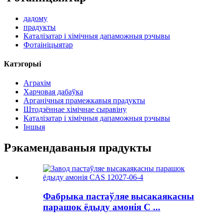
дадому
прадукты
Каталізатар і хімічныя дапаможныя рэчывы
Фотаініцыятар
Катэгорыі
Аграхім
Харчовая дабаўка
Арганічныя прамежкавыя прадукты
Штодзённае хімічнае сыравіну
Каталізатар і хімічныя дапаможныя рэчывы
Іншыя
Рэкамендаваныя прадукты
Фабрыка пастаўляе высакаякасны
парашок ёдыду амонія C ...