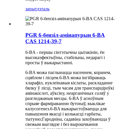
запыт
дэталь
PGR 6-бензіл-амінапурын 6-BA
CAS 1214-39-7
6-BA - першы сінтэтычны цытакінін, ён
высокаэфектыўны, стабільны, недарагі і
просты ў выкарыстанні.
6-BA можа паглынацца насеннем, коранем,
сцяблом і лісцем.6-BA можа інгібіраваць
хларафіл, нуклеінавыя кіслаты, раскладанне
бялку ў лісці, тым часам для транспарціроўкі
амінакіслот, аўксіну, неарганічных соляў у
разгледжаныя месцы. 6-BA ў асноўным
спрыяе фарміраванню бутонаў, выклікае
калусогенез.6-BA выкарыстоўваецца для
павышэння якасці і колькасці гарбаты,
тытуню;Гародніна, садавіна захоўваюцца ў
свежым выглядзе і без вырошчвання