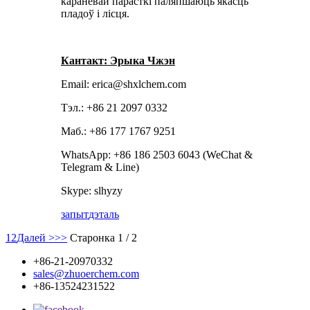
каранёвай парасткі паляпшаюць якасць
пладоў і лісця.
Кантакт: Эрыка Чжэн
Email: erica@shxlchem.com
Тэл.: +86 21 2097 0332
Маб.: +86 177 1767 9251
WhatsApp: +86 186 2503 6043 (WeChat &
Telegram & Line)
Skype: slhyzy
запыт
дэталь
1
2
Далей >
>>
Старонка 1 / 2
+86-21-20970332
sales@zhuoerchem.com
+86-13524231522