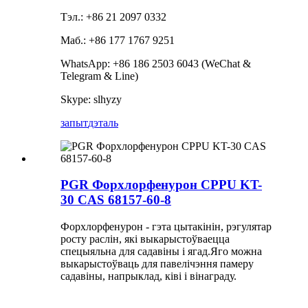
Тэл.: +86 21 2097 0332
Маб.: +86 177 1767 9251
WhatsApp: +86 186 2503 6043 (WeChat &
Telegram & Line)
Skype: slhyzy
запыт
дэталь
PGR Форхлорфенурон CPPU KT-
30 CAS 68157-60-8
Форхлорфенурон - гэта цытакінін, рэгулятар
росту раслін, які выкарыстоўваецца
спецыяльна для садавіны і ягад.Яго можна
выкарыстоўваць для павелічэння памеру
садавіны, напрыклад, ківі і вінаграду.