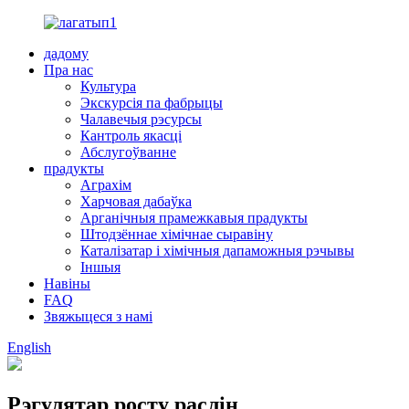
дадому
Пра нас
Культура
Экскурсія па фабрыцы
Чалавечыя рэсурсы
Кантроль якасці
Абслугоўванне
прадукты
Аграхім
Харчовая дабаўка
Арганічныя прамежкавыя прадукты
Штодзённае хімічнае сыравіну
Каталізатар і хімічныя дапаможныя рэчывы
Іншыя
Навіны
FAQ
Звяжыцеся з намі
English
Рэгулятар росту раслін