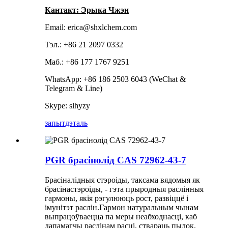
Кантакт: Эрыка Чжэн
Email: erica@shxlchem.com
Тэл.: +86 21 2097 0332
Маб.: +86 177 1767 9251
WhatsApp: +86 186 2503 6043 (WeChat &
Telegram & Line)
Skype: slhyzy
запыт
дэталь
PGR брасінолід CAS 72962-43-7
Брасіналідныя стэроіды, таксама вядомыя як
брасінастэроіды, - гэта прыродныя раслінныя
гармоны, якія рэгулююць рост, развіццё і
імунітэт раслін.Гармон натуральным чынам
выпрацоўваецца па меры неабходнасці, каб
дапамагчы раслінам расці, ствараць пылок,