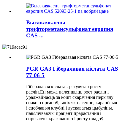
Высакаякасны
трифторметансульфонат европия
CAS ...
PGR GA3 Гібералавая кіслата CAS
77-06-5
Гібералавая кіслата - рэгулятар росту
раслін.Ён можа палепшыць рост раслін і
ўраджайнасць за кошт скарачэння перыяду
спакою органаў, такіх як насенне, каранёвыя
і сцеблавыя клубні і лускаватыя цыбуліны,
павялічваючы працэнт прарастання і
спрыяючы красаванню і росту пладоў.