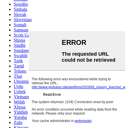
Sesotho
Sinhala
Slovak
Slovenian
Somali
Samoan
Scots Gaelic
Shona
Sindhi
Sundanese
Swahili
Tajik
Tamil
Telugu
Thai
Ukrainian
Urdu
Uzbek
Vietnamese
Welsh
Xhosa
Yiddish
Yoruba
Zulu
Kinyarwanda