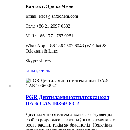
Кантакт: Эрыка Чжэн
Email: erica@shxlchem.com
Тэл.: +86 21 2097 0332
Маб.: +86 177 1767 9251
WhatsApp: +86 186 2503 6043 (WeChat &
Telegram & Line)
Skype: slhyzy
запыт
дэталь
PGR Диэтиламиноэтилгексаноат
DA-6 CAS 10369-83-2
Диэтиламиноэтилгексаноат da-6 з'яўляецца
свайго роду высокаэфектыўным рэгулятарам
росту раслін, такім як брасінолід. Невялікая