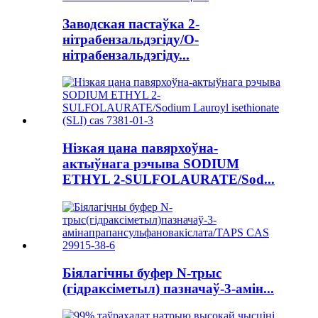
Заводская пастаўка 2-
нітрабензальдэгіду/O-
нітрабензальдэгіду...
Нізкая цана павярхоўна-
актыўнага рэчыва SODIUM
ETHYL 2-SULFOLAURATE/Sod...
Біялагічны буфер N-трыс
(гідраксіметыл) пазначаў-3-амін...