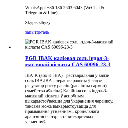
WhatsApp: +86 186 2503 6043 (WeChat &
Telegram & Line)
Skype: slhyzy
запыт
дэталь
PGR IBAK каліевая соль індол-3-
маслянай кіслаты CAS 60096-23-3
IBA-K (або K-IBA) - растваральная ў вадзе
соль IBA.IBA - нерастваральны ў вадзе
рэгулятар росту раслін (раслінны гармон)
сямейства аўксінаў.Калійная соль індол-3-
маслянай кіслаты ў асноўным
выкарыстоўваецца для ўкаранення чаранкоў,
таксама можа выкарыстоўвацца для
прамывання ўгнаеннямі, кропельнага
арашэння і сінэргіста внекорневых
угнаенняў.