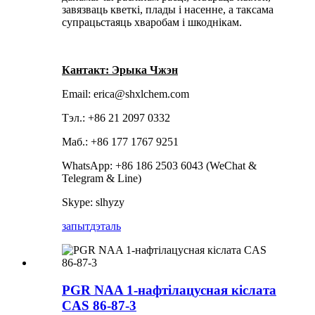
завязваць кветкі, плады і насенне, а таксама
супрацьстаяць хваробам і шкоднікам.
Кантакт: Эрыка Чжэн
Email: erica@shxlchem.com
Тэл.: +86 21 2097 0332
Маб.: +86 177 1767 9251
WhatsApp: +86 186 2503 6043 (WeChat &
Telegram & Line)
Skype: slhyzy
запыт
дэталь
PGR NAA 1-нафтілацусная кіслата
CAS 86-87-3