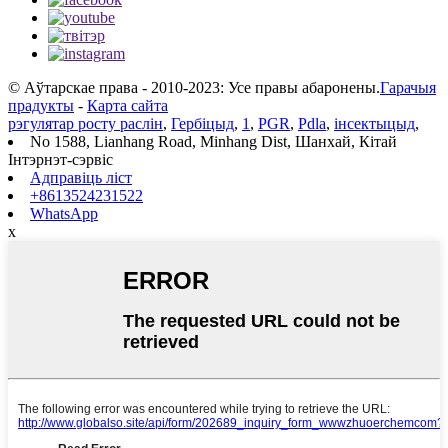
© Аўтарскае права - 2010-2023: Усе правы абаронены.
Гарачыя
прадукты
-
Карта сайта
рэгулятар росту раслін
,
Гербіцыд
,
1
,
PGR
,
Pdla
,
інсектыцыд
,
No 1588, Lianhang Road, Minhang Dist, Шанхай, Кітай
Інтэрнэт-сэрвіс
Адправіць ліст
+8613524231522
WhatsApp
x