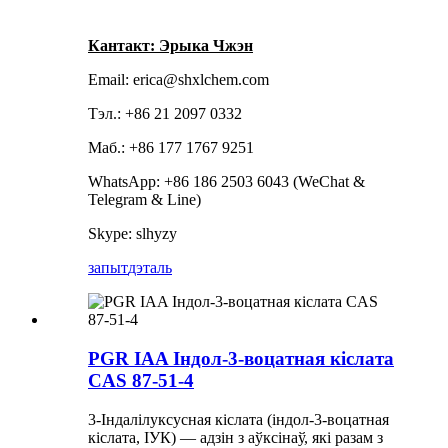
Кантакт: Эрыка Чжэн
Email: erica@shxlchem.com
Тэл.: +86 21 2097 0332
Маб.: +86 177 1767 9251
WhatsApp: +86 186 2503 6043 (WeChat &
Telegram & Line)
Skype: slhyzy
запыт
дэталь
PGR IAA Індол-3-воцатная кіслата
CAS 87-51-4
3-Індалілуксусная кіслата (індол-3-воцатная
кіслата, ІУК) — адзін з аўксінаў, які разам з