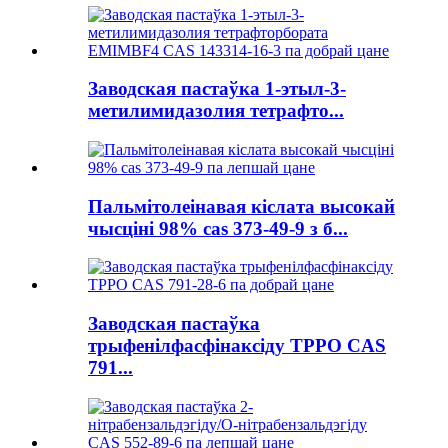
Заводская пастаўка 1-этыл-3-
метилимидазолия тетрафто...
Пальмітолеінавая кіслата высокай
чысціні 98% cas 373-49-9 з б...
Заводская пастаўка
трыфенілфасфінаксіду TPPO CAS
791...