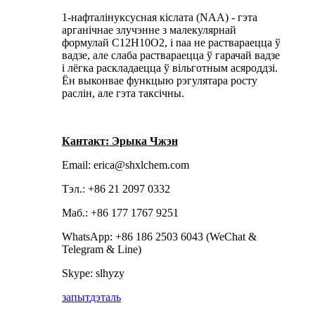
1-нафталінуксусная кіслата (NAA) - гэта
арганічнае злучэнне з малекулярнай
формулай C12H10O2, і naa не раствараецца ў
вадзе, але слаба раствараецца ў гарачай вадзе
і лёгка раскладаецца ў вільготным асяроддзі.
Ён выконвае функцыю рэгулятара росту
раслін, але гэта таксічны.
Кантакт: Эрыка Чжэн
Email: erica@shxlchem.com
Тэл.: +86 21 2097 0332
Маб.: +86 177 1767 9251
WhatsApp: +86 186 2503 6043 (WeChat &
Telegram & Line)
Skype: slhyzy
запыт
дэталь