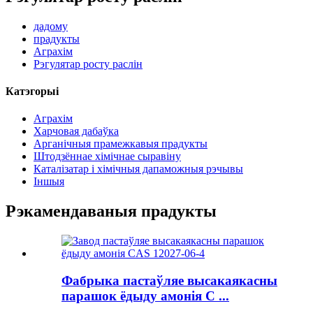
дадому
прадукты
Аграхім
Рэгулятар росту раслін
Катэгорыі
Аграхім
Харчовая дабаўка
Арганічныя прамежкавыя прадукты
Штодзённае хімічнае сыравіну
Каталізатар і хімічныя дапаможныя рэчывы
Іншыя
Рэкамендаваныя прадукты
Фабрыка пастаўляе высакаякасны
парашок ёдыду амонія C ...