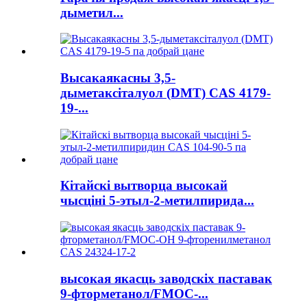
дыметил...
Высакаякасны 3,5-
дыметаксіталуол (DMT) CAS 4179-
19-...
Кітайскі вытворца высокай
чысціні 5-этыл-2-метилпирида...
высокая якасць заводскіх паставак
9-фторметанол/FMOC-...