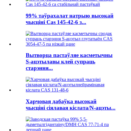
99% таўрахалат натрыю высокай
чысціні Cas 145-42-6 з...
Вытворца пастаўляе касметычны
S-ацэтылавы клей супраць
старэння...
Харчовая дабаўка высокай
чысціні сіялавая кіслата/N-ацэты...