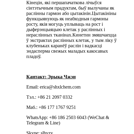
Кінецін, які першапачаткова лічыўся
сінтэтычным прадуктам, быў вылучаны як
раслінны гармон або цытакінін.Цытакініны
функцыянуюць як неабходныя гармоны
росту, якія могуць уплываць на рост і
дыферэнцыяцыю клетак у раслінных і
нераслінных тканінах.Кинетин змяшчаецца
ў экстрактах раслінных клетак, у тым ліку ў
клубеньках каранёў раслін і вадкасці
эндасперма свежых маладых какосавых
пладоў.
Кантакт: Эрыка Чжэн
Email: erica@shxlchem.com
Тэл.: +86 21 2097 0332
Маб.: +86 177 1767 9251
WhatsApp: +86 186 2503 6043 (WeChat &
Telegram & Line)
Skype: slhyzy