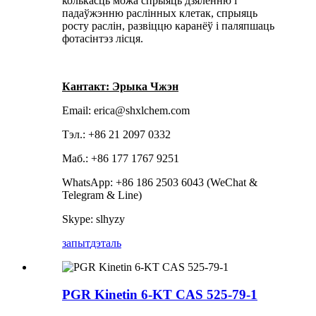
колькасць можа спрыяць дзяленню і
падаўжэнню раслінных клетак, спрыяць
росту раслін, развіццю каранёў і паляпшаць
фотасінтэз лісця.
Кантакт: Эрыка Чжэн
Email: erica@shxlchem.com
Тэл.: +86 21 2097 0332
Маб.: +86 177 1767 9251
WhatsApp: +86 186 2503 6043 (WeChat &
Telegram & Line)
Skype: slhyzy
запыт
дэталь
PGR Kinetin 6-KT CAS 525-79-1