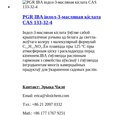
PGR IBA індол-3-масляная кіслата
CAS 133-32-4
Індол-3-масляная кіслата ўяўляе сабой
крышталічнае рэчыва ад белага да светла-
жоўтага колеру з малекулярнай формулай
C₁₂H₁₃NO₂.Ён плавіцца пры 125 °C пры
атмасферным ціску і раскладаецца перад
кіпеннем.IBA з'яўляецца раслінным
гармонам з сямейства аўксінаў і з'яўляецца
інгрэдыентам многіх камерцыйных
прадуктаў для ўкаранення садовых раслін.
Кантакт: Эрыка Чжэн
Email: erica@shxlchem.com
Тэл.: +86 21 2097 0332
Маб.: +86 177 1767 9251