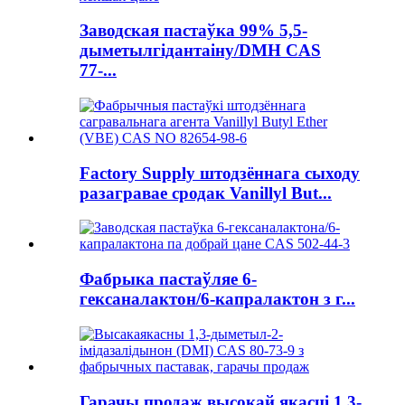
Заводская пастаўка 99% 5,5-
дыметылгідантаіну/DMH CAS
77-...
Factory Supply штодзённага сыходу
разагравае сродак Vanillyl But...
Фабрыка пастаўляе 6-
гексаналактон/6-капралактон з г...
Гарачы продаж высокай якасці 1,3-