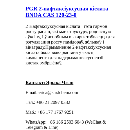
PGR 2-нафтаксіуксусная кіслата
BNOA CAS 120-23-0
2-Нафтаксіуксусная кіслата - гэта гармон
росту раслін, які мае структуру, роднасную
аўксіну, і ў асноўным выкарыстоўваецца для
рэгулявання росту памідораў, яблыкаў і
вінаграду.Прымяненне 2-нафтаксіуксусная
кіслата была выкарыстана ў якасці
кампанента для падтрымання суспензіі
клетак эмбрыёнаў.
Кантакт: Эрыка Чжэн
Email: erica@shxlchem.com
Тэл.: +86 21 2097 0332
Маб.: +86 177 1767 9251
WhatsApp: +86 186 2503 6043 (WeChat &
Telegram & Line)