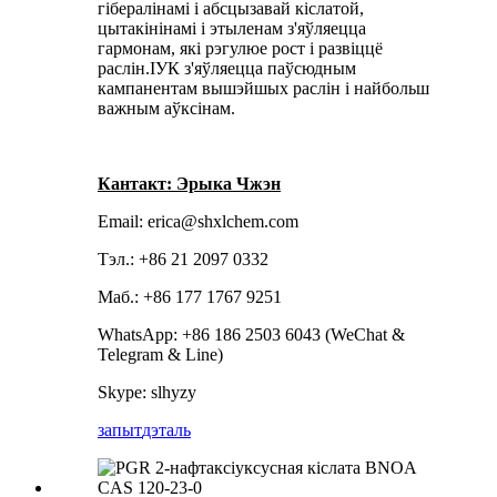
гібералінамі і абсцызавай кіслатой,
цытакінінамі і этыленам з'яўляецца
гармонам, які рэгулюе рост і развіццё
раслін.ІУК з'яўляецца паўсюдным
кампанентам вышэйшых раслін і найбольш
важным аўксінам.
Кантакт: Эрыка Чжэн
Email: erica@shxlchem.com
Тэл.: +86 21 2097 0332
Маб.: +86 177 1767 9251
WhatsApp: +86 186 2503 6043 (WeChat &
Telegram & Line)
Skype: slhyzy
запыт
дэталь