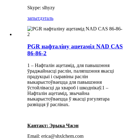
Skype: slhyzy
запыт
дэталь
PGR нафталіну ацетамід NAD CAS
86-86-2
1 – Нафталін ацетамід, для павышэння
ўраджайнасці раслін, паляпшэння якасці
прадукцыі і сыравіны раслін
выкарыстоўваецца для павышэння
ўстойлівасці да хвароб і шкоднікаў.1 –
Нафталін ацетамід, звычайна
выкарыстоўваецца ў якасці рэгулятара
развіцця ў раслінах.
Кантакт: Эрыка Чжэн
Email: erica@shxlchem.com