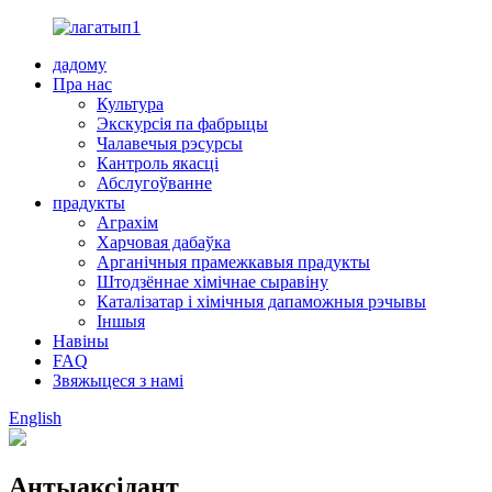
дадому
Пра нас
Культура
Экскурсія па фабрыцы
Чалавечыя рэсурсы
Кантроль якасці
Абслугоўванне
прадукты
Аграхім
Харчовая дабаўка
Арганічныя прамежкавыя прадукты
Штодзённае хімічнае сыравіну
Каталізатар і хімічныя дапаможныя рэчывы
Іншыя
Навіны
FAQ
Звяжыцеся з намі
English
Антыаксідант