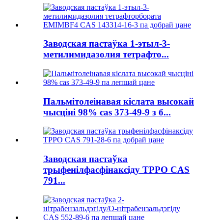
Заводская пастаўка 1-этыл-3-
метилимидазолия тетрафто...
Пальмітолеінавая кіслата высокай
чысціні 98% cas 373-49-9 з б...
Заводская пастаўка
трыфенілфасфінаксіду TPPO CAS
791...