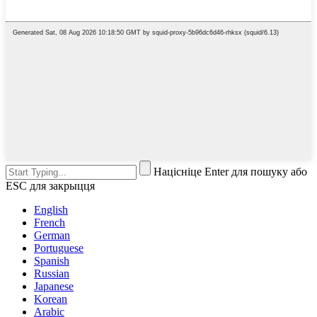
Націсніце Enter для пошуку або
ESC для закрыцця
English
French
German
Portuguese
Spanish
Russian
Japanese
Korean
Arabic