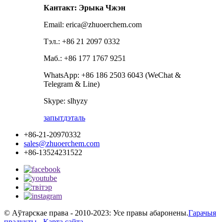
Кантакт: Эрыка Чжэн
Email: erica@zhuoerchem.com
Тэл.: +86 21 2097 0332
Маб.: +86 177 1767 9251
WhatsApp: +86 186 2503 6043 (WeChat &
Telegram & Line)
Skype: slhyzy
запыт
дэталь
+86-21-20970332
sales@zhuoerchem.com
+86-13524231522
© Аўтарскае права - 2010-2023: Усе правы абаронены.
Гарачыя
прадукты
-
Карта сайта