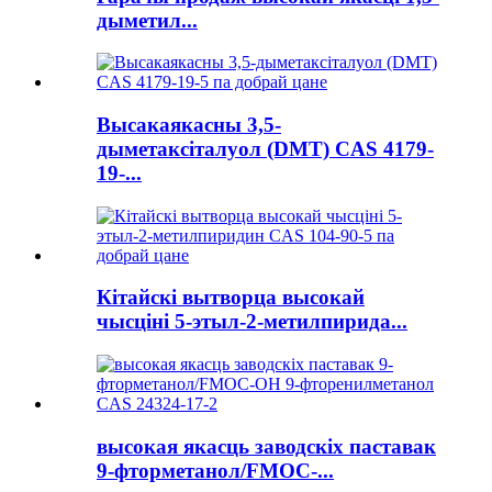
дыметил...
Высакаякасны 3,5-
дыметаксіталуол (DMT) CAS 4179-
19-...
Кітайскі вытворца высокай
чысціні 5-этыл-2-метилпирида...
высокая якасць заводскіх паставак
9-фторметанол/FMOC-...