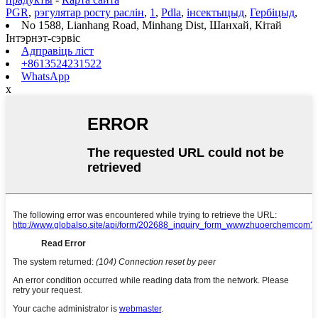
PGR
,
рэгулятар росту раслін
,
1
,
Pdla
,
інсектыцыд
,
Гербіцыд
,
No 1588, Lianhang Road, Minhang Dist, Шанхай, Кітай
Інтэрнэт-сэрвіс
Адправіць ліст
+8613524231522
WhatsApp
x