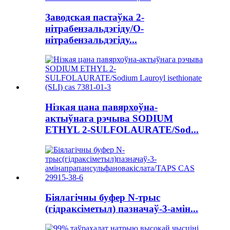
Заводская пастаўка 2-
нітрабензальдэгіду/O-
нітрабензальдэгіду...
Нізкая цана павярхоўна-
актыўнага рэчыва SODIUM
ETHYL 2-SULFOLAURATE/Sod...
Біялагічны буфер N-трыс
(гідраксіметыл) пазначаў-3-амін...