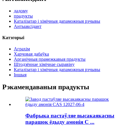
дадому
прадукты
Каталізатар і хімічныя дапаможныя рэчывы
Антыаксідант
Катэгорыі
Аграхім
Харчовая дабаўка
Арганічныя прамежкавыя прадукты
Штодзённае хімічнае сыравіну
Каталізатар і хімічныя дапаможныя рэчывы
Іншыя
Рэкамендаваныя прадукты
Фабрыка пастаўляе высакаякасны
парашок ёдыду амонія C ...