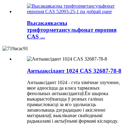
Высакаякасны
трифторметансульфонат европия
CAS ...
Антыаксідант 1024 CAS 32687-78-8
Антыаксідант 1024 - гэта хімічнае злучэнне,
якое адносіцца да класа тармазных
фенольных антыаксідантаў.Ён шырока
выкарыстоўваецца ў розных галінах
прамысловасці за яго здольнасць
запавольваць дэградацыю і акісленне
матэрыялаў, выкліканае свабоднымі
радыкаламі і актыўнымі формамі кіслароду.