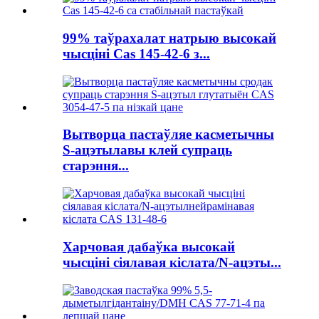
99% таўрахалат натрыю высокай
чысціні Cas 145-42-6 з...
Вытворца пастаўляе касметычны
S-ацэтылавы клей супраць
старэння...
Харчовая дабаўка высокай
чысціні сіялавая кіслата/N-ацэты...