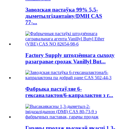
Заводская пастаўка 99% 5,5-
дыметылгідантаіну/DMH CAS
77-...
Factory Supply штодзённага сыходу
разагравае сродак Vanillyl But...
Фабрыка пастаўляе 6-
гексаналактон/6-капралактон з г...
Гарачы продаж высокай якасці 1,3-